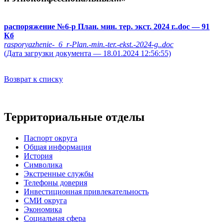
распоряжение №6-р План. мин. тер. экст. 2024 г..doc
— 91
Кб
rasporyazhenie-_6_r-Plan.-min.-ter.-ekst.-2024-g..doc
(Дата загрузки документа — 18.01.2024 12:56:55)
Возврат к списку
Территориальные отделы
Паспорт округа
Общая информация
История
Символика
Экстренные службы
Телефоны доверия
Инвестиционная привлекательность
СМИ округа
Экономика
Социальная сфера