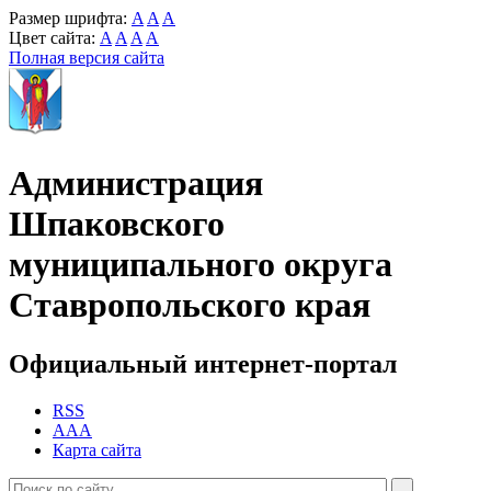
Размер шрифта:
A
A
A
Цвет сайта:
A
A
A
A
Полная версия сайта
Администрация
Шпаковского
муниципального округа
Ставропольского края
Официальный интернет-портал
RSS
AAA
Карта сайта