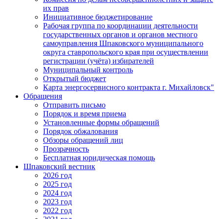
их прав
Инициативное бюджетирование
Рабочая группа по координации деятельности
государственных органов и органов местного
самоуправления Шпаковского муниципального
округа ставропольского края при осуществлении
регистрации (учёта) избирателей
Муниципальный контроль
Открытый бюджет
Карта энергосервисного контракта г. Михайловск"
Обращения
Отправить письмо
Порядок и время приема
Установленные формы обращений
Порядок обжалования
Обзоры обращений лиц
Прозрачность
Бесплатная юридическая помощь
Шпаковский вестник
2026 год
2025 год
2024 год
2023 год
2022 год