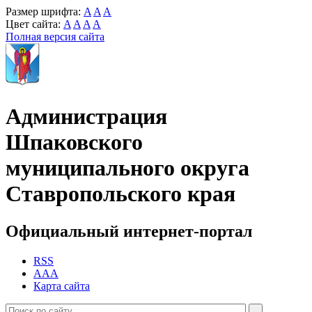
Размер шрифта:
A
A
A
Цвет сайта:
A
A
A
A
Полная версия сайта
Администрация
Шпаковского
муниципального округа
Ставропольского края
Официальный интернет-портал
RSS
AAA
Карта сайта