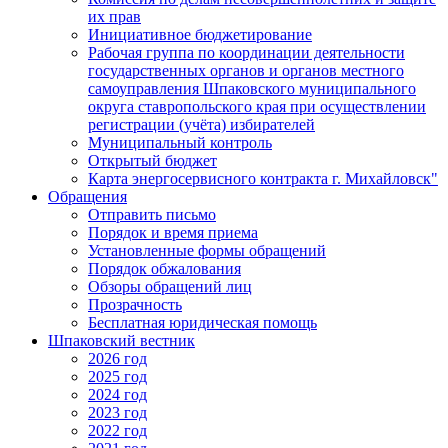
их прав
Инициативное бюджетирование
Рабочая группа по координации деятельности
государственных органов и органов местного
самоуправления Шпаковского муниципального
округа ставропольского края при осуществлении
регистрации (учёта) избирателей
Муниципальный контроль
Открытый бюджет
Карта энергосервисного контракта г. Михайловск"
Обращения
Отправить письмо
Порядок и время приема
Установленные формы обращений
Порядок обжалования
Обзоры обращений лиц
Прозрачность
Бесплатная юридическая помощь
Шпаковский вестник
2026 год
2025 год
2024 год
2023 год
2022 год