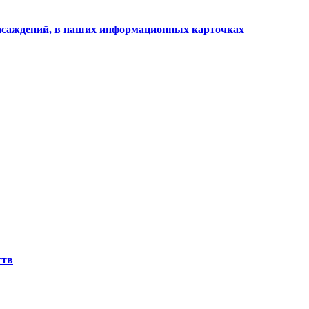
 насаждений, в наших информационных карточках
ств