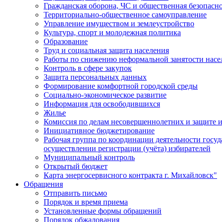
Гражданская оборона, ЧС и общественная безопасн
Территориально-общественное самоуправление
Управление имуществом и землеустройство
Культура, спорт и молодежная политика
Образование
Труд и социальная защита населения
Работы по снижению неформальной занятости насе
Контроль в сфере закупок
Защита персональных данных
Формирование комфортной городской среды
Социально-экономическое развитие
Информация для освободившихся
Жилье
Комиссия по делам несовершеннолетних и защите и
Инициативное бюджетирование
Рабочая группа по координации деятельности госу
осуществлении регистрации (учёта) избирателей
Муниципальный контроль
Открытый бюджет
Карта энергосервисного контракта г. Михайловск"
Обращения
Отправить письмо
Порядок и время приема
Установленные формы обращений
Порядок обжалования