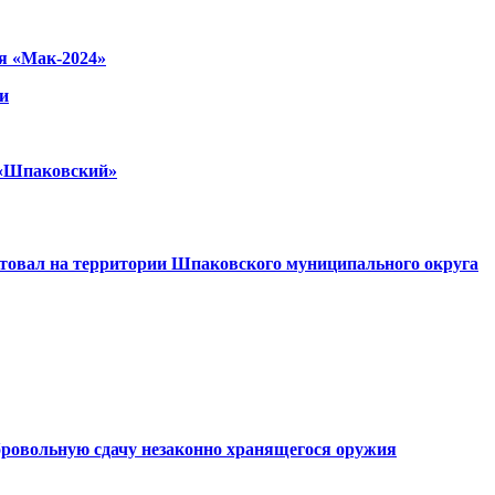
я «Мак-2024»
и
и «Шпаковский»
ртовал на территории Шпаковского муниципального округа
ровольную сдачу незаконно хранящегося оружия