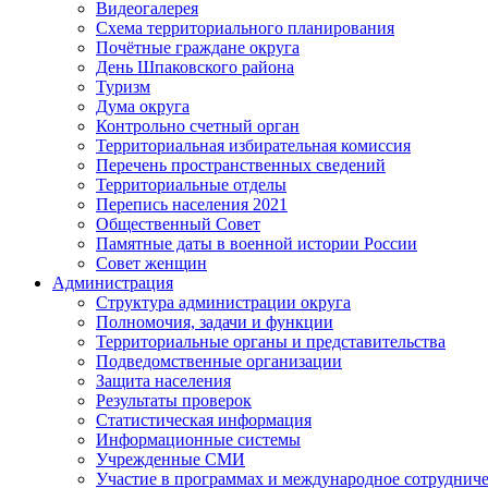
Видеогалерея
Схема территориального планирования
Почётные граждане округа
День Шпаковского района
Туризм
Дума округа
Контрольно счетный орган
Территориальная избирательная комиссия
Перечень пространственных сведений
Территориальные отделы
Перепись населения 2021
Общественный Совет
Памятные даты в военной истории России
Совет женщин
Администрация
Структура администрации округа
Полномочия, задачи и функции
Территориальные органы и представительства
Подведомственные организации
Защита населения
Результаты проверок
Статистическая информация
Информационные системы
Учрежденные СМИ
Участие в программах и международное сотруднич