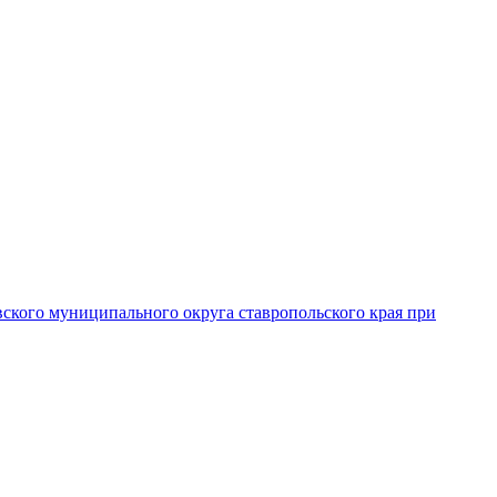
вского муниципального округа ставропольского края при