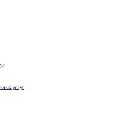
уг
ьных услуг