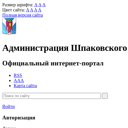
Размер шрифта:
A
A
A
Цвет сайта:
A
A
A
A
Полная версия сайта
Администрация Шпаковского 
Официальный интернет-портал
RSS
AAA
Карта сайта
Войти
Авторизация