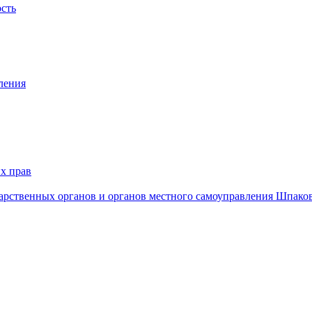
ость
ления
х прав
дарственных органов и органов местного самоуправления Шпако