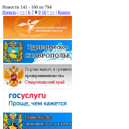
Новости 141 - 160 из 794
Начало
|
<<
|
6
7
8
9
10
|
>>
|
Конец