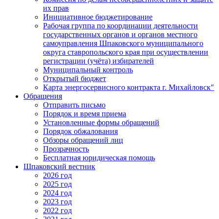
их прав
Инициативное бюджетирование
Рабочая группа по координации деятельности
государственных органов и органов местного
самоуправления Шпаковского муниципального
округа ставропольского края при осуществлении
регистрации (учёта) избирателей
Муниципальный контроль
Открытый бюджет
Карта энергосервисного контракта г. Михайловск"
Обращения
Отправить письмо
Порядок и время приема
Установленные формы обращений
Порядок обжалования
Обзоры обращений лиц
Прозрачность
Бесплатная юридическая помощь
Шпаковский вестник
2026 год
2025 год
2024 год
2023 год
2022 год