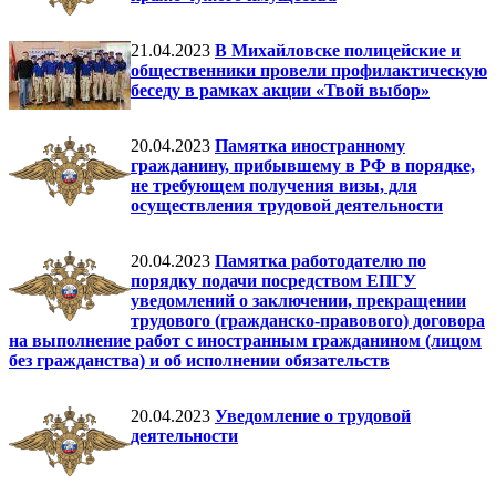
21.04.2023
В Михайловске полицейские и
общественники провели профилактическую
беседу в рамках акции «Твой выбор»
20.04.2023
Памятка иностранному
гражданину, прибывшему в РФ в порядке,
не требующем получения визы, для
осуществления трудовой деятельности
20.04.2023
Памятка работодателю по
порядку подачи посредством ЕПГУ
уведомлений о заключении, прекращении
трудового (гражданско-правового) договора
на выполнение работ с иностранным гражданином (лицом
без гражданства) и об исполнении обязательств
20.04.2023
Уведомление о трудовой
деятельности