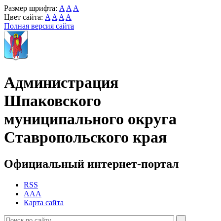
Размер шрифта:
A
A
A
Цвет сайта:
A
A
A
A
Полная версия сайта
Администрация
Шпаковского
муниципального округа
Ставропольского края
Официальный интернет-портал
RSS
AAA
Карта сайта