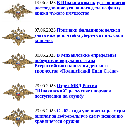
19.06.2023
В Шпаковском округе окончено
расследование уголовного дела по факту
кражи чужого имущества
07.06.2023
Признаки фальшивок должен
знать каждый, чтобы уберечь от них свой
кошелёк
30.05.2023
В Михайловске определены
победители окружного этапа
Всероссийского конкурса детского
творчества «Полицейский Дядя Стёпа»
29.05.2023
Отдел МВД России
"Шпаковский" разъясняет порядок
поступления на службу
29.05.2023
С 2022 года увеличены размеры
выплат за добровольную сдачу незаконно
хранящегося оружия