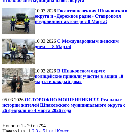
Шпаковского муниципального округа
10.03.2026
Госавтоинспекция Шпаковского
округа и «Дорожное радио» Ставрополя
поздравляют автоледи с 8 Марта!
10.03.2026
С Международным женским
днём — 8 Марта!
10.03.2026
В Шпаковском округе
полицейские приняли участие в акции «8
марта в каждый дом»
05.03.2026
ОСТОРОЖНО МОШЕННИКИ!!!!! Реальные
истории жителей Шпаковского муниципального округа с
26 февраля по 4 марта 2026 года
Новости 1 - 20 из 794
Начало | << |
1
2
3
4
5
|
>>
|
Конец