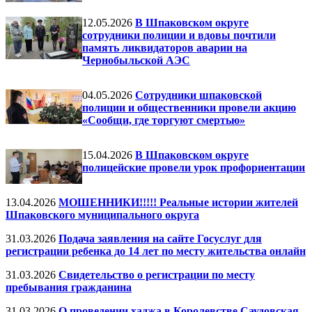
12.05.2026
В Шпаковском округе
сотрудники полиции и вдовы почтили
память ликвидаторов аварии на
Чернобыльской АЭС
04.05.2026
Сотрудники шпаковской
полиции и общественники провели акцию
«Сообщи, где торгуют смертью»
15.04.2026
В Шпаковском округе
полицейские провели урок профориентации
13.04.2026
МОШЕННИКИ!!!!! Реальные истории жителей
Шпаковского муниципального округа
31.03.2026
Подача заявления на сайте Госуслуг для
регистрации ребенка до 14 лет по месту жительства онлайн
31.03.2026
Свидетельство о регистрации по месту
пребывания гражданина
31.03.2026
О проведении хаджа в Королевстве Саудовская