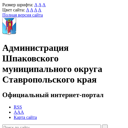
Размер шрифта:
A
A
A
Цвет сайта:
A
A
A
A
Полная версия сайта
Администрация
Шпаковского
муниципального округа
Ставропольского края
Официальный интернет-портал
RSS
AAA
Карта сайта