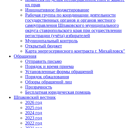
их прав
Инициативное бюджетирование
Рабочая группа по координации деятельности
государственных органов и органов местного
самоуправления Шпаковского муниципального
округа ставропольского края при осуществлении
регистрации (учёта) избирателей
Муниципальный контроль
Открытый бюджет
Карта энергосервисного контракта г. Михайловск"
Обращения
Отправить письмо
Порядок и время приема
Установленные формы обращений
Порядок обжалования
Обзоры обращений лиц
Прозрачность
Бесплатная юридическая помощь
Шпаковский вестник
2026 год
2025 год
2024 год
2023 год
2022 год