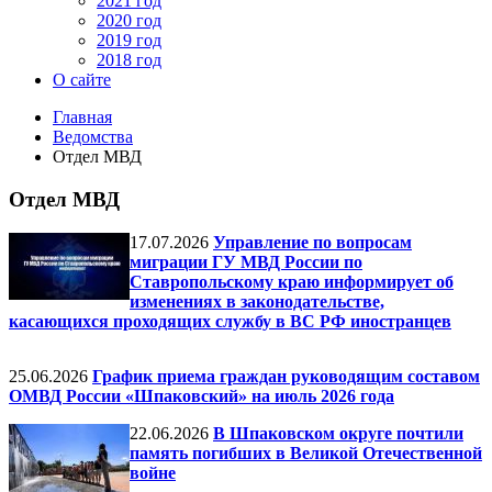
2021 год
2020 год
2019 год
2018 год
О сайте
Главная
Ведомства
Отдел МВД
Отдел МВД
17.07.2026
Управление по вопросам
миграции ГУ МВД России по
Ставропольскому краю информирует об
изменениях в законодательстве,
касающихся проходящих службу в ВС РФ иностранцев
25.06.2026
График приема граждан руководящим составом
ОМВД России «Шпаковский» на июль 2026 года
22.06.2026
В Шпаковском округе почтили
память погибших в Великой Отечественной
войне