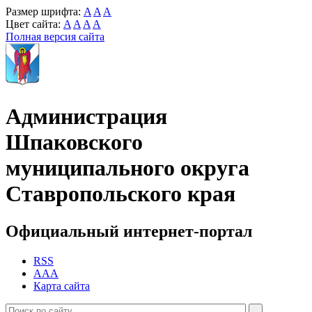
Размер шрифта:
A
A
A
Цвет сайта:
A
A
A
A
Полная версия сайта
Администрация
Шпаковского
муниципального округа
Ставропольского края
Официальный интернет-портал
RSS
AAA
Карта сайта