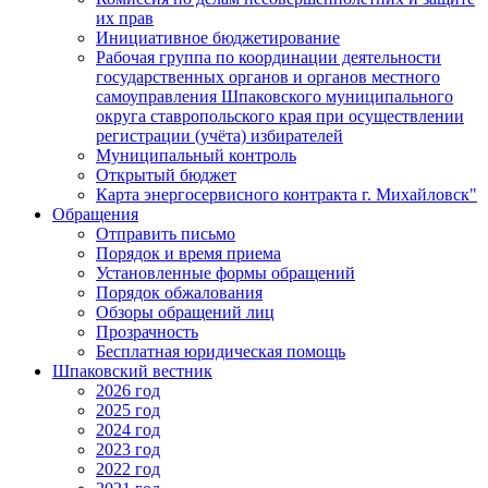
их прав
Инициативное бюджетирование
Рабочая группа по координации деятельности
государственных органов и органов местного
самоуправления Шпаковского муниципального
округа ставропольского края при осуществлении
регистрации (учёта) избирателей
Муниципальный контроль
Открытый бюджет
Карта энергосервисного контракта г. Михайловск"
Обращения
Отправить письмо
Порядок и время приема
Установленные формы обращений
Порядок обжалования
Обзоры обращений лиц
Прозрачность
Бесплатная юридическая помощь
Шпаковский вестник
2026 год
2025 год
2024 год
2023 год
2022 год