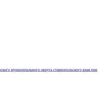
вского муниципального округа ставропольского края при