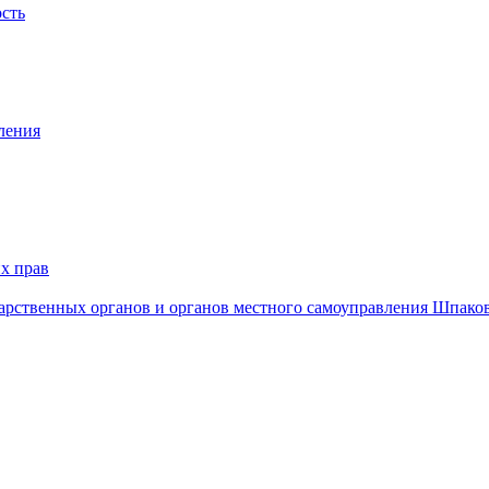
ость
ления
х прав
дарственных органов и органов местного самоуправления Шпако