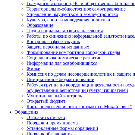
Гражданская оборона, ЧС и общественная безопасн
Территориально-общественное самоуправление
Управление имуществом и землеустройство
Культура, спорт и молодежная политика
Образование
Труд и социальная защита населения
Работы по снижению неформальной занятости насе
Контроль в сфере закупок
Защита персональных данных
Формирование комфортной городской среды
Социально-экономическое развитие
Информация для освободившихся
Жилье
Комиссия по делам несовершеннолетних и защите и
Инициативное бюджетирование
Рабочая группа по координации деятельности госу
осуществлении регистрации (учёта) избирателей
Муниципальный контроль
Открытый бюджет
Карта энергосервисного контракта г. Михайловск"
Обращения
Отправить письмо
Порядок и время приема
Установленные формы обращений
Порядок обжалования