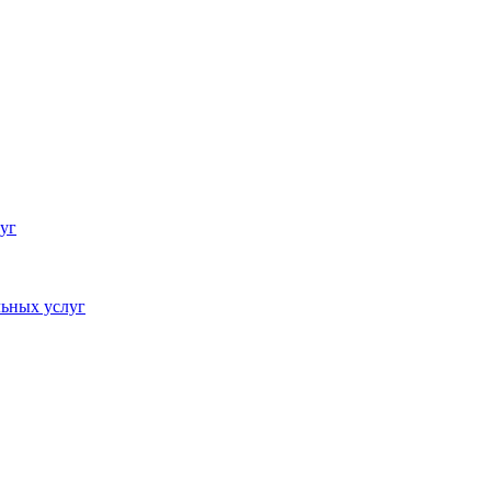
уг
ьных услуг