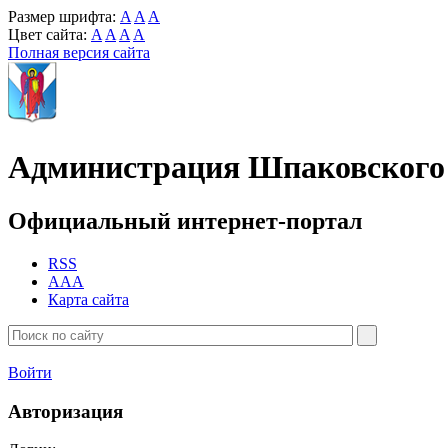
Размер шрифта:
A
A
A
Цвет сайта:
A
A
A
A
Полная версия сайта
Администрация Шпаковского 
Официальный интернет-портал
RSS
AAA
Карта сайта
Войти
Авторизация