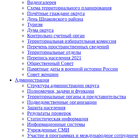
Видеогалерея
Схема территориального планирования
Почётные граждане округа
День Шпаковского района
Туризм
Дума округа
Контрольно счетный орган
Территориальная избирательная комиссия
Перечень пространственных сведений
Территориальные отделы
Перепись населения 2021
Общественный Совет
Памятные даты в военной истории России
Совет женщин
Администрация
Структура администрации округа
Полномочия, задачи и функции
Территориальные органы и представительства
Подведомственные организации
Защита населения
Результаты проверок
Статистическая информация
Информационные системы
Учрежденные СМИ
Участие в программах и международное сотруднич