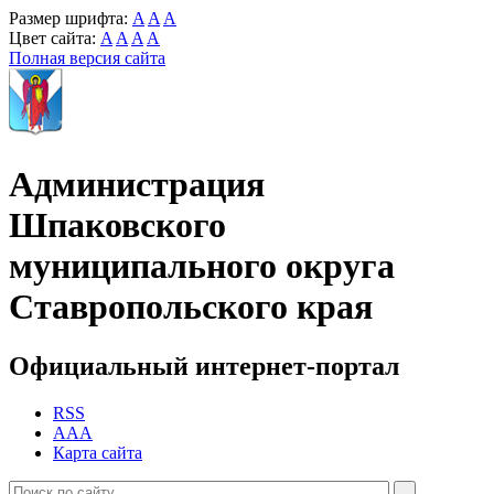
Размер шрифта:
A
A
A
Цвет сайта:
A
A
A
A
Полная версия сайта
Администрация
Шпаковского
муниципального округа
Ставропольского края
Официальный интернет-портал
RSS
AAA
Карта сайта