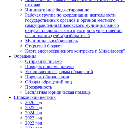
их прав
Инициативное бюджетирование
Рабочая группа по координации деятельности
государственных органов и органов местного
самоуправления Шпаковского муниципального
округа ставропольского края при осуществлении
регистрации (учёта) избирателей
Муниципальный контроль
Открытый бюджет
Карта энергосервисного контракта г. Михайловск"
Обращения
Отправить письмо
Порядок и время приема
Установленные формы обращений
Порядок обжалования
Обзоры обращений лиц
Прозрачность
Бесплатная юридическая помощь
Шпаковский вестник
2026 год
2025 год
2024 год
2023 год
2022 год