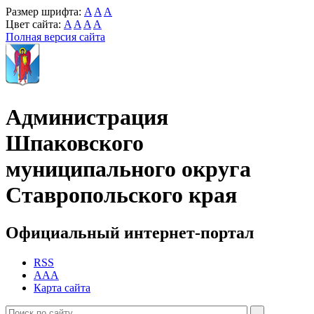
Размер шрифта:
A
A
A
Цвет сайта:
A
A
A
A
Полная версия сайта
Администрация
Шпаковского
муниципального округа
Ставропольского края
Официальный интернет-портал
RSS
AAA
Карта сайта