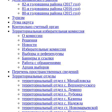
82-я годовщина района (2017 год)
81-я годовщина района (2016 год)
80-я годовщина района (2015 год)
Туризм
Дума округа
Контрольно счетный орган
Территориальная избирательная комиссия
О комиссии
Решения
Новости
Избирательные комиссии
Выборы и референдумы
Баннеры и ссылки
Работа с обращениями
Архив выборов
Перечень пространственных сведений
Территориальные отделы
территориальный отдел г. Михайловска
территориальный отдел с. Верхнерусского
территориальный отдел х. Демино
территориальный отдел с. Дубовка
территориальный отдел с. Казинка
территориальный отдел с. Надежда
территориальный отдел ст. Новомарьевской