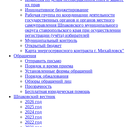
их прав
Инициативное бюджетирование
Рабочая группа по координации деятельности
государственных органов и органов местного
самоуправления Шпаковского муниципального
округа ставропольского края при осуществлении
регистрации (учёта) избирателей
Муниципальный контроль
Открытый бюджет
Карта энергосервисного контракта г. Михайловск"
Обращения
Отправить письмо
Порядок и время приема
Установленные формы обращений
Порядок обжалования
Обзоры обращений лиц
Прозрачность
Бесплатная юридическая помощь
Шпаковский вестник
2026 год
2025 год
2024 год
2023 год
2022 год