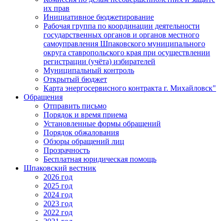
их прав
Инициативное бюджетирование
Рабочая группа по координации деятельности
государственных органов и органов местного
самоуправления Шпаковского муниципального
округа ставропольского края при осуществлении
регистрации (учёта) избирателей
Муниципальный контроль
Открытый бюджет
Карта энергосервисного контракта г. Михайловск"
Обращения
Отправить письмо
Порядок и время приема
Установленные формы обращений
Порядок обжалования
Обзоры обращений лиц
Прозрачность
Бесплатная юридическая помощь
Шпаковский вестник
2026 год
2025 год
2024 год
2023 год
2022 год