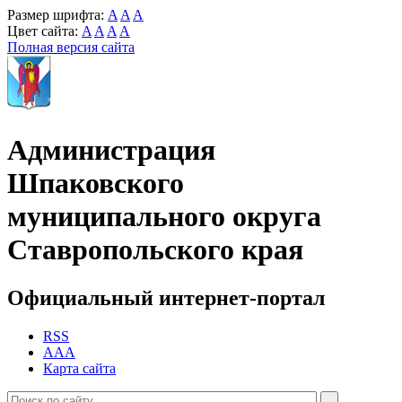
Размер шрифта:
A
A
A
Цвет сайта:
A
A
A
A
Полная версия сайта
Администрация
Шпаковского
муниципального округа
Ставропольского края
Официальный интернет-портал
RSS
AAA
Карта сайта