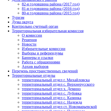
82-я годовщина района (2017 год)
81-я годовщина района (2016 год)
80-я годовщина района (2015 год)
Туризм
Дума округа
Контрольно счетный орган
Территориальная избирательная комиссия
О комиссии
Решения
Новости
Избирательные комиссии
Выборы и референдумы
Баннеры и ссылки
Работа с обращениями
Архив выборов
Перечень пространственных сведений
Территориальные отделы
территориальный отдел г. Михайловска
территориальный отдел с. Верхнерусского
территориальный отдел х. Демино
территориальный отдел с. Дубовка
территориальный отдел с. Казинка
территориальный отдел с. Надежда
территориальный отдел ст. Новомарьевской