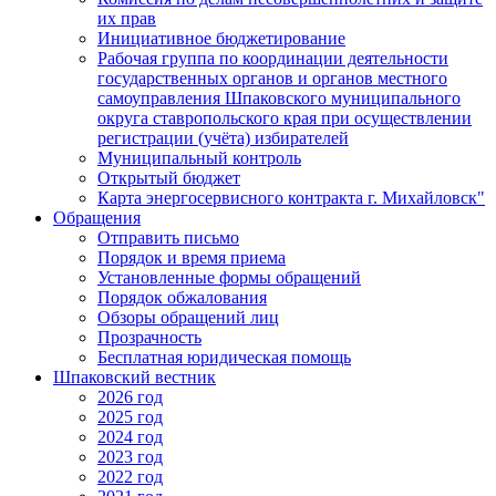
их прав
Инициативное бюджетирование
Рабочая группа по координации деятельности
государственных органов и органов местного
самоуправления Шпаковского муниципального
округа ставропольского края при осуществлении
регистрации (учёта) избирателей
Муниципальный контроль
Открытый бюджет
Карта энергосервисного контракта г. Михайловск"
Обращения
Отправить письмо
Порядок и время приема
Установленные формы обращений
Порядок обжалования
Обзоры обращений лиц
Прозрачность
Бесплатная юридическая помощь
Шпаковский вестник
2026 год
2025 год
2024 год
2023 год
2022 год