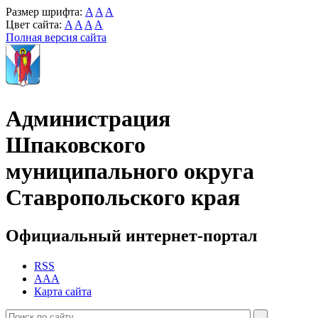
Размер шрифта:
A
A
A
Цвет сайта:
A
A
A
A
Полная версия сайта
Администрация
Шпаковского
муниципального округа
Ставропольского края
Официальный интернет-портал
RSS
AAA
Карта сайта