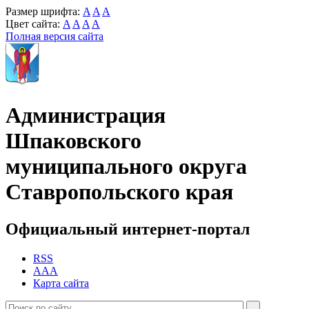
Размер шрифта:
A
A
A
Цвет сайта:
A
A
A
A
Полная версия сайта
Администрация
Шпаковского
муниципального округа
Ставропольского края
Официальный интернет-портал
RSS
AAA
Карта сайта