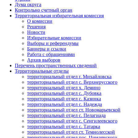
Дума округа
Контрольно счетный орган
Территориальная избирательная комиссия
О комиссии
Решения
Новости
Избирательные комиссии
Выборы и референдумы
Баннеры и ссылки
Работа с обращениями
Архив выборов
Перечень пространственных сведений
Территориальные отделы
территориальный отдел г. Михайловска
территориальный отдел с. Верхнерусского
территориальный отдел х. Демино
территориальный отдел с. Дубовка
территориальный отдел с. Казинка
территориальный отдел с. Надежда
территориальный отдел ст. Новомарьевской
территориальный отдел с. Пелагиада
территориальный отдел с. Сенгилеевского
территориальный отдел с. Татарка
территориальный отдел ст. Темнолесской
территориальный отдел пос. Цимлянского