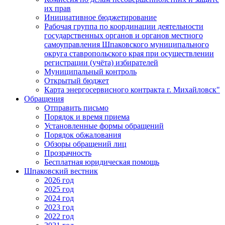
их прав
Инициативное бюджетирование
Рабочая группа по координации деятельности
государственных органов и органов местного
самоуправления Шпаковского муниципального
округа ставропольского края при осуществлении
регистрации (учёта) избирателей
Муниципальный контроль
Открытый бюджет
Карта энергосервисного контракта г. Михайловск"
Обращения
Отправить письмо
Порядок и время приема
Установленные формы обращений
Порядок обжалования
Обзоры обращений лиц
Прозрачность
Бесплатная юридическая помощь
Шпаковский вестник
2026 год
2025 год
2024 год
2023 год
2022 год