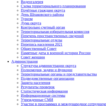
Видеогалерея
Схема территориального планирования
Почётные граждане округа
День Шпаковского района
Туризм
Дума округа
Контрольно счетный орган
Территориальная избирательная комиссия
Перечень пространственных сведений
Территориальные отделы
Перепись населения 2021
Общественный Совет
Памятные даты в военной истории России
Совет женщин
Администрация
Структура администрации округа
Полномочия, задачи и функции
Территориальные органы и представительства
Подведомственные организации
Защита населения
Результаты проверок
Статистическая информация
Информационные системы
Учрежденные СМИ
Участие в программах и международное сотруднич