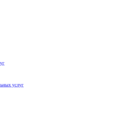
уг
ьных услуг