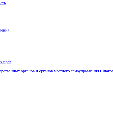
ость
ления
х прав
дарственных органов и органов местного самоуправления Шпако