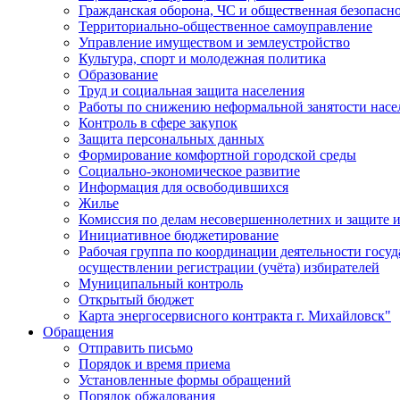
Гражданская оборона, ЧС и общественная безопасн
Территориально-общественное самоуправление
Управление имуществом и землеустройство
Культура, спорт и молодежная политика
Образование
Труд и социальная защита населения
Работы по снижению неформальной занятости насе
Контроль в сфере закупок
Защита персональных данных
Формирование комфортной городской среды
Социально-экономическое развитие
Информация для освободившихся
Жилье
Комиссия по делам несовершеннолетних и защите и
Инициативное бюджетирование
Рабочая группа по координации деятельности госу
осуществлении регистрации (учёта) избирателей
Муниципальный контроль
Открытый бюджет
Карта энергосервисного контракта г. Михайловск"
Обращения
Отправить письмо
Порядок и время приема
Установленные формы обращений
Порядок обжалования