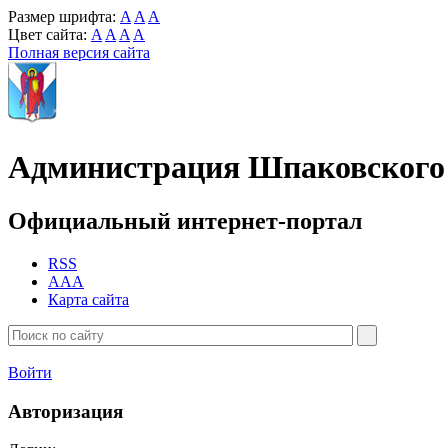
Размер шрифта:
A
A
A
Цвет сайта:
A
A
A
A
Полная версия сайта
Администрация Шпаковского 
Официальный интернет-портал
RSS
AAA
Карта сайта
Войти
Авторизация