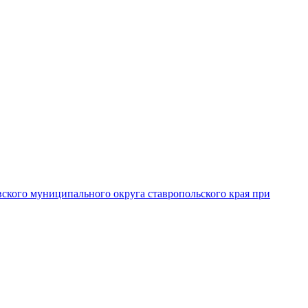
вского муниципального округа ставропольского края при