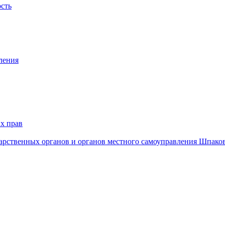
ость
ления
х прав
дарственных органов и органов местного самоуправления Шпако