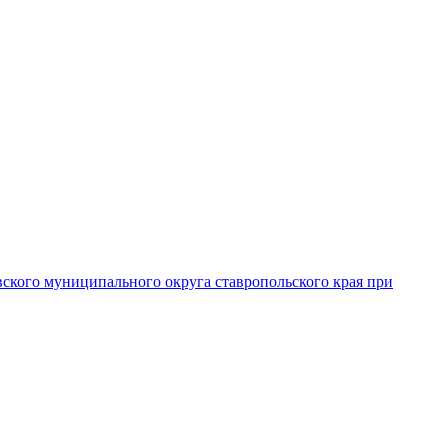
вского муниципального округа ставропольского края при