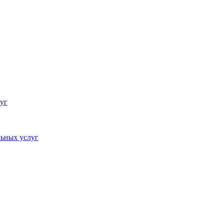
уг
ьных услуг