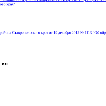
ого края"
она Ставропольского края от 19 декабря 2012 № 1113 "Об обра
сия