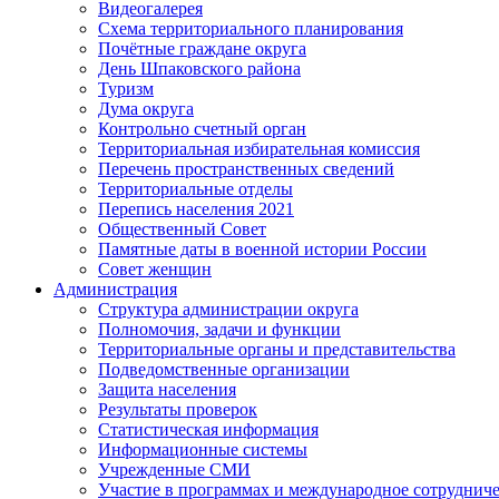
Видеогалерея
Схема территориального планирования
Почётные граждане округа
День Шпаковского района
Туризм
Дума округа
Контрольно счетный орган
Территориальная избирательная комиссия
Перечень пространственных сведений
Территориальные отделы
Перепись населения 2021
Общественный Совет
Памятные даты в военной истории России
Совет женщин
Администрация
Структура администрации округа
Полномочия, задачи и функции
Территориальные органы и представительства
Подведомственные организации
Защита населения
Результаты проверок
Статистическая информация
Информационные системы
Учрежденные СМИ
Участие в программах и международное сотруднич