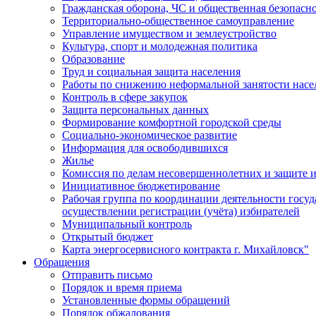
Гражданская оборона, ЧС и общественная безопасн
Территориально-общественное самоуправление
Управление имуществом и землеустройство
Культура, спорт и молодежная политика
Образование
Труд и социальная защита населения
Работы по снижению неформальной занятости насе
Контроль в сфере закупок
Защита персональных данных
Формирование комфортной городской среды
Социально-экономическое развитие
Информация для освободившихся
Жилье
Комиссия по делам несовершеннолетних и защите и
Инициативное бюджетирование
Рабочая группа по координации деятельности госу
осуществлении регистрации (учёта) избирателей
Муниципальный контроль
Открытый бюджет
Карта энергосервисного контракта г. Михайловск"
Обращения
Отправить письмо
Порядок и время приема
Установленные формы обращений
Порядок обжалования