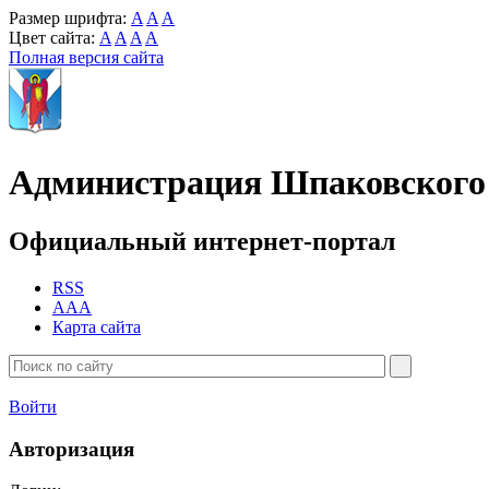
Размер шрифта:
A
A
A
Цвет сайта:
A
A
A
A
Полная версия сайта
Администрация Шпаковского 
Официальный интернет-портал
RSS
AAA
Карта сайта
Войти
Авторизация