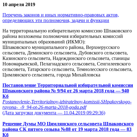
10 апреля 2019
Перечень законов и иных нормативно-правовых актов,
определяющих эти полномочия, задачи и функции
На территориальную избирательную комиссию Шпаковского
района возложены полномочия избирательных комиссий
муниципальных образований (ИКМО):
Шпаковского муниципального района, Верхнерусского
сельсовета, Деминского сельсовета, Дубовского сельсовета,
Казинского сельсовета, Надеждинского сельсовета, станицы
Новомарьевской, Пелагиадского сельсовета, Сенгилеевского
сельсовета, Татарского сельсовета, Темнолесского сельсовета,
Цимлянского сельсовета, города Михайловска
Постановление Территориальной избирательной комиссии
Шпаковского района № 9/94 от 26 марта 2018 года
— 940
Кб
Postanovlenie-Territorialnoy-izbiratelnoy-komissii-SHpakovskogo-
rayona-_-9_94-ot-26-marta-2018-goda.pdf
(Дата загрузки документа — 11.04.2019 09:29:36)
Решение Думы МО Цимлянского сельсовета Шпаковского
района СК пятого созыва №88 от 19 марта 2018 года
— 83
Кб