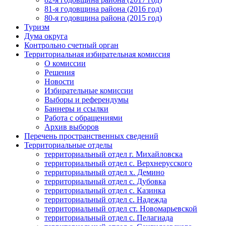
81-я годовщина района (2016 год)
80-я годовщина района (2015 год)
Туризм
Дума округа
Контрольно счетный орган
Территориальная избирательная комиссия
О комиссии
Решения
Новости
Избирательные комиссии
Выборы и референдумы
Баннеры и ссылки
Работа с обращениями
Архив выборов
Перечень пространственных сведений
Территориальные отделы
территориальный отдел г. Михайловска
территориальный отдел с. Верхнерусского
территориальный отдел х. Демино
территориальный отдел с. Дубовка
территориальный отдел с. Казинка
территориальный отдел с. Надежда
территориальный отдел ст. Новомарьевской
территориальный отдел с. Пелагиада