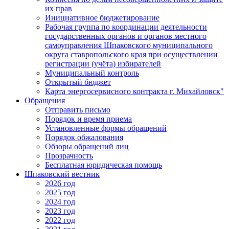
их прав
Инициативное бюджетирование
Рабочая группа по координации деятельности
государственных органов и органов местного
самоуправления Шпаковского муниципального
округа ставропольского края при осуществлении
регистрации (учёта) избирателей
Муниципальный контроль
Открытый бюджет
Карта энергосервисного контракта г. Михайловск"
Обращения
Отправить письмо
Порядок и время приема
Установленные формы обращений
Порядок обжалования
Обзоры обращений лиц
Прозрачность
Бесплатная юридическая помощь
Шпаковский вестник
2026 год
2025 год
2024 год
2023 год
2022 год