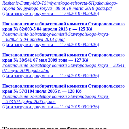
Reshenie-Dumy-MO-TSimlyanskogo-selsoveta-SHpakovskogo-
rayona-SK-pyatogo-sozyva-_88-ot-19-marta-2018-goda.pdf
(Дата загрузки документа — 11.04.2019 09:29:36)
Постановление избирательной комиссии Ставропольского
края № 82/803-5 04 апреля 2013 г.
— 125 Кб
Postanovlenie-izbiratelnoy-komissii-Stavropolskogo-kraya-
_-82803_5-04-aprelya-2013-g.pdf
(Дата загрузки документа — 11.04.2019 09:29:36)
Постановление избирательной комиссии Ставропольского
края № 38/541 07 мая 2009 года
— 127 Кб
Postanovlenie-izbiratelnoy-komissii-Stavropolskogo-kraya-_-38541-
07-maya-2009-goda-.doc
(Дата загрузки документа — 11.04.2019 09:29:36)
Постановление избирательной комиссии Ставропольского
края № 57/3104 июля 2005 г.
— 128 Кб
Postanovlenie-izbiratelnoy-komissii-Stavropolskogo-kraya-
_-573104-iyulya-2005-g..doc
(Дата загрузки документа — 11.04.2019 09:29:36)