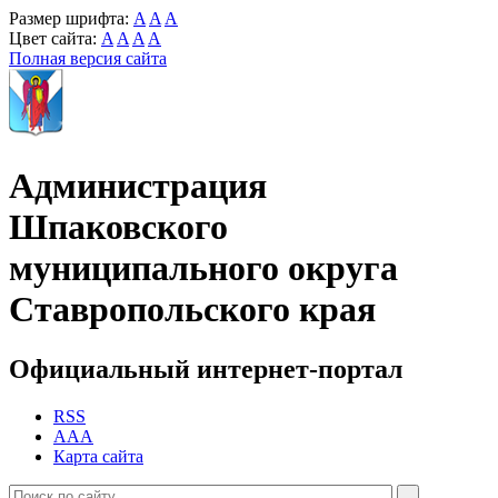
Размер шрифта:
A
A
A
Цвет сайта:
A
A
A
A
Полная версия сайта
Администрация
Шпаковского
муниципального округа
Ставропольского края
Официальный интернет-портал
RSS
AAA
Карта сайта