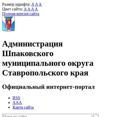
Размер шрифта:
A
A
A
Цвет сайта:
A
A
A
A
Полная версия сайта
Администрация
Шпаковского
муниципального округа
Ставропольского края
Официальный интернет-портал
RSS
AAA
Карта сайта