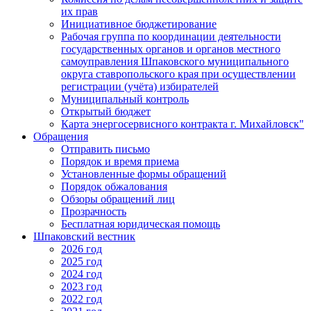
их прав
Инициативное бюджетирование
Рабочая группа по координации деятельности
государственных органов и органов местного
самоуправления Шпаковского муниципального
округа ставропольского края при осуществлении
регистрации (учёта) избирателей
Муниципальный контроль
Открытый бюджет
Карта энергосервисного контракта г. Михайловск"
Обращения
Отправить письмо
Порядок и время приема
Установленные формы обращений
Порядок обжалования
Обзоры обращений лиц
Прозрачность
Бесплатная юридическая помощь
Шпаковский вестник
2026 год
2025 год
2024 год
2023 год
2022 год