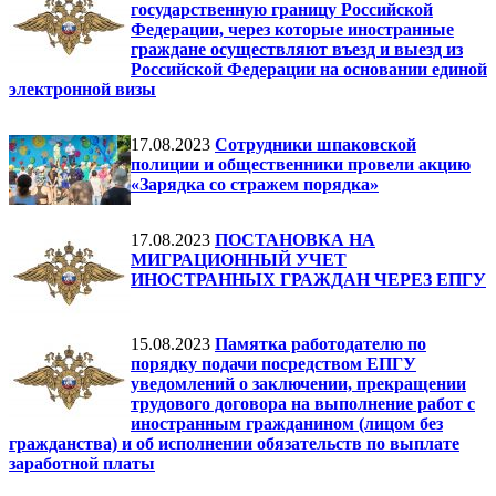
государственную границу Российской
Федерации, через которые иностранные
граждане осуществляют въезд и выезд из
Российской Федерации на основании единой
электронной визы
17.08.2023
Сотрудники шпаковской
полиции и общественники провели акцию
«Зарядка со стражем порядка»
17.08.2023
ПОСТАНОВКА НА
МИГРАЦИОННЫЙ УЧЕТ
ИНОСТРАННЫХ ГРАЖДАН ЧЕРЕЗ ЕПГУ
15.08.2023
Памятка работодателю по
порядку подачи посредством ЕПГУ
уведомлений о заключении, прекращении
трудового договора на выполнение работ с
иностранным гражданином (лицом без
гражданства) и об исполнении обязательств по выплате
заработной платы