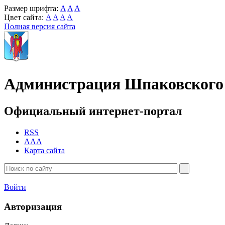
Размер шрифта:
A
A
A
Цвет сайта:
A
A
A
A
Полная версия сайта
Администрация Шпаковского 
Официальный интернет-портал
RSS
AAA
Карта сайта
Войти
Авторизация