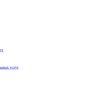
уг
ьных услуг