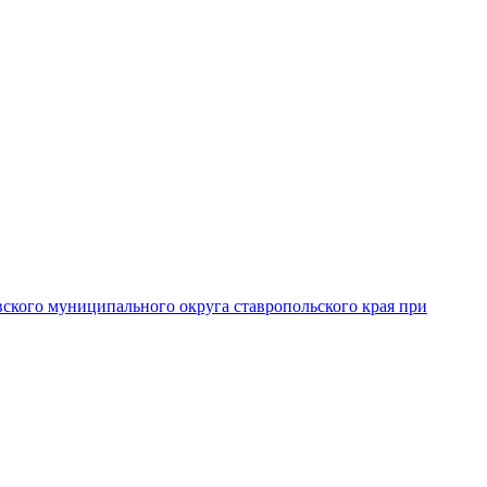
вского муниципального округа ставропольского края при