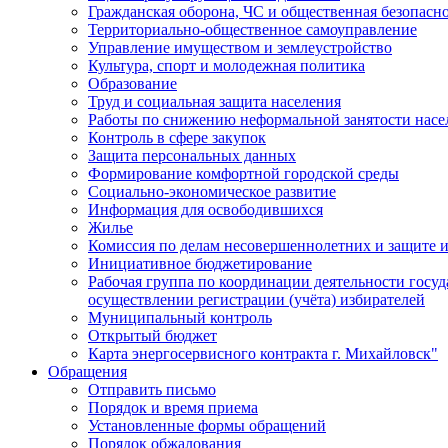
Гражданская оборона, ЧС и общественная безопасн
Территориально-общественное самоуправление
Управление имуществом и землеустройство
Культура, спорт и молодежная политика
Образование
Труд и социальная защита населения
Работы по снижению неформальной занятости насе
Контроль в сфере закупок
Защита персональных данных
Формирование комфортной городской среды
Социально-экономическое развитие
Информация для освободившихся
Жилье
Комиссия по делам несовершеннолетних и защите и
Инициативное бюджетирование
Рабочая группа по координации деятельности госу
осуществлении регистрации (учёта) избирателей
Муниципальный контроль
Открытый бюджет
Карта энергосервисного контракта г. Михайловск"
Обращения
Отправить письмо
Порядок и время приема
Установленные формы обращений
Порядок обжалования