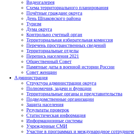
Видеогалерея
Схема территориального планирования
Почётные граждане округа
День Шпаковского района
Туризм
Дума округа
Контрольно счетный орган
Территориальная избирательная комиссия
Перечень пространственных сведений
Территориальные отделы
Перепись населения 2021
Общественный Совет
Памятные даты в военной истории России
Совет женщин
Администрация
Структура администрации округа
Полномочия, задачи и функции
Территориальные органы и представительства
Подведомственные организации
Защита населения
Результаты проверок
Статистическая информация
Информационные системы
Учрежденные СМИ
Участие в программах и международное сотруднич