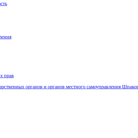
ость
ления
х прав
дарственных органов и органов местного самоуправления Шпако