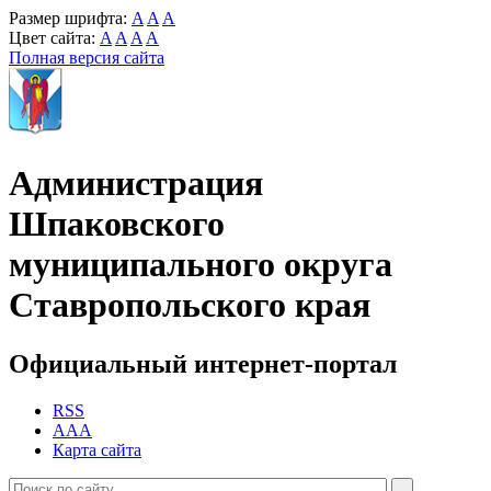
Размер шрифта:
A
A
A
Цвет сайта:
A
A
A
A
Полная версия сайта
Администрация
Шпаковского
муниципального округа
Ставропольского края
Официальный интернет-портал
RSS
AAA
Карта сайта