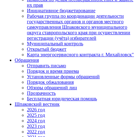
их прав
Инициативное бюджетирование
Рабочая группа по координации деятельности
государственных органов и органов местного
самоуправления Шпаковского муниципального
округа ставропольского края при осуществлении
регистрации (учёта) избирателей
Муниципальный контроль
Открытый бюджет
Карта энергосервисного контракта г. Михайловск"
Обращения
Отправить письмо
Порядок и время приема
Установленные формы обращений
Порядок обжалования
Обзоры обращений лиц
Прозрачность
Бесплатная юридическая помощь
Шпаковский вестник
2026 год
2025 год
2024 год
2023 год
2022 год