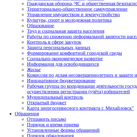
Гражданская оборона, ЧС и общественная безопасн
Территориально-общественное самоуправление
Управление имуществом и землеустройство
Культура, спорт и молодежная политика
Образование
Труд и социальная защита населения
Работы по снижению неформальной занятости насе
Контроль в сфере закупок
Защита персональных данных
Формирование комфортной городской среды
Социально-экономическое развитие
Информация для освободившихся
Жилье
Комиссия по делам несовершеннолетних и защите и
Инициативное бюджетирование
Рабочая группа по координации деятельности госу
осуществлении регистрации (учёта) избирателей
Муниципальный контроль
Открытый бюджет
Карта энергосервисного контракта г. Михайловск"
Обращения
Отправить письмо
Порядок и время приема
Установленные формы обращений
Порядок обжалования