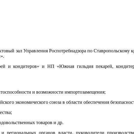
4, актовый зал Управления Роспотребнадзора по Ставропольскому 
».
рей и кондитеров» и НП «Южная гильдия пекарей, кондитер
тоспособности и возможности импортозамещения;
кого экономического союза в области обеспечения безопасност
ства;
довольственных товаров и др.
 и региональных органов власти, руководители производст