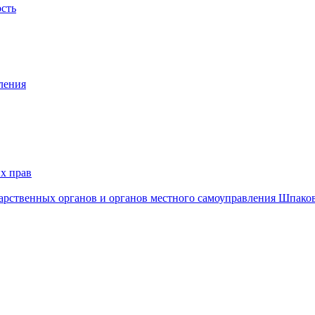
ость
ления
х прав
дарственных органов и органов местного самоуправления Шпако