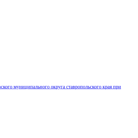
вского муниципального округа ставропольского края при