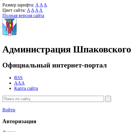
Размер шрифта:
A
A
A
Цвет сайта:
A
A
A
A
Полная версия сайта
Администрация Шпаковского 
Официальный интернет-портал
RSS
AAA
Карта сайта
Войти
Авторизация