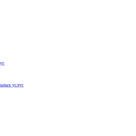
уг
ьных услуг