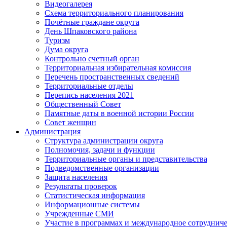
Видеогалерея
Схема территориального планирования
Почётные граждане округа
День Шпаковского района
Туризм
Дума округа
Контрольно счетный орган
Территориальная избирательная комиссия
Перечень пространственных сведений
Территориальные отделы
Перепись населения 2021
Общественный Совет
Памятные даты в военной истории России
Совет женщин
Администрация
Структура администрации округа
Полномочия, задачи и функции
Территориальные органы и представительства
Подведомственные организации
Защита населения
Результаты проверок
Статистическая информация
Информационные системы
Учрежденные СМИ
Участие в программах и международное сотруднич