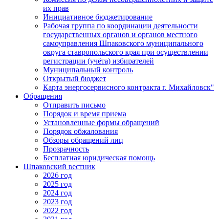
их прав
Инициативное бюджетирование
Рабочая группа по координации деятельности
государственных органов и органов местного
самоуправления Шпаковского муниципального
округа ставропольского края при осуществлении
регистрации (учёта) избирателей
Муниципальный контроль
Открытый бюджет
Карта энергосервисного контракта г. Михайловск"
Обращения
Отправить письмо
Порядок и время приема
Установленные формы обращений
Порядок обжалования
Обзоры обращений лиц
Прозрачность
Бесплатная юридическая помощь
Шпаковский вестник
2026 год
2025 год
2024 год
2023 год
2022 год