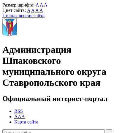
Размер шрифта:
A
A
A
Цвет сайта:
A
A
A
A
Полная версия сайта
Администрация
Шпаковского
муниципального округа
Ставропольского края
Официальный интернет-портал
RSS
AAA
Карта сайта