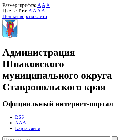
Размер шрифта:
A
A
A
Цвет сайта:
A
A
A
A
Полная версия сайта
Администрация
Шпаковского
муниципального округа
Ставропольского края
Официальный интернет-портал
RSS
AAA
Карта сайта