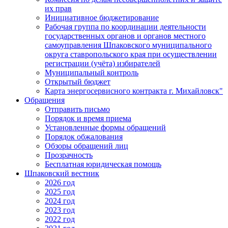
их прав
Инициативное бюджетирование
Рабочая группа по координации деятельности
государственных органов и органов местного
самоуправления Шпаковского муниципального
округа ставропольского края при осуществлении
регистрации (учёта) избирателей
Муниципальный контроль
Открытый бюджет
Карта энергосервисного контракта г. Михайловск"
Обращения
Отправить письмо
Порядок и время приема
Установленные формы обращений
Порядок обжалования
Обзоры обращений лиц
Прозрачность
Бесплатная юридическая помощь
Шпаковский вестник
2026 год
2025 год
2024 год
2023 год
2022 год