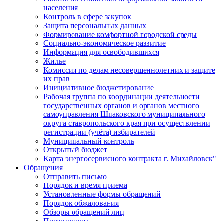
населения
Контроль в сфере закупок
Защита персональных данных
Формирование комфортной городской среды
Социально-экономическое развитие
Информация для освободившихся
Жилье
Комиссия по делам несовершеннолетних и защите
их прав
Инициативное бюджетирование
Рабочая группа по координации деятельности
государственных органов и органов местного
самоуправления Шпаковского муниципального
округа ставропольского края при осуществлении
регистрации (учёта) избирателей
Муниципальный контроль
Открытый бюджет
Карта энергосервисного контракта г. Михайловск"
Обращения
Отправить письмо
Порядок и время приема
Установленные формы обращений
Порядок обжалования
Обзоры обращений лиц
Прозрачность