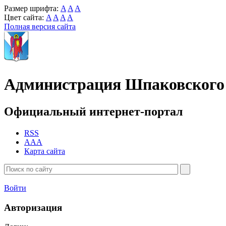
Размер шрифта:
A
A
A
Цвет сайта:
A
A
A
A
Полная версия сайта
Администрация Шпаковского 
Официальный интернет-портал
RSS
AAA
Карта сайта
Войти
Авторизация