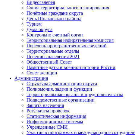
Видеогалерея
Схема территориального планирования
Почётные граждане округа
День Шпаковского района
Туризм
Дума округа
Контрольно счетный орган
Территориальная избирательная комиссия
Перечень пространственных сведений
Территориальные отделы
Перепись населения 2021
Общественный Совет
Памятные даты в военной истории России
Совет женщин
Администрация
Структура администрации округа
Полномочия, задачи и функции
Территориальные органы и представительства
Подведомственные организации
Защита населения
Результаты проверок
Статистическая информация
Информационные системы
Учрежденные СМИ
Участие в программах и международное сотруднич