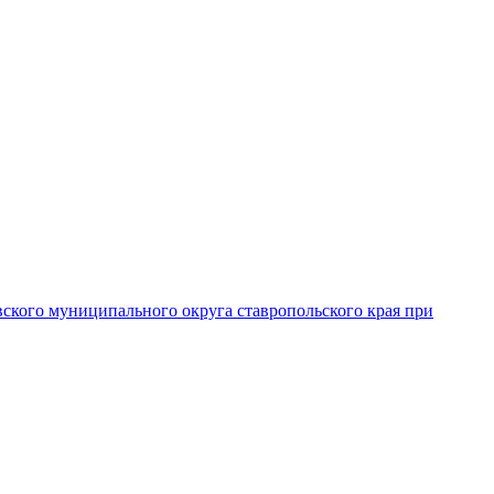
вского муниципального округа ставропольского края при