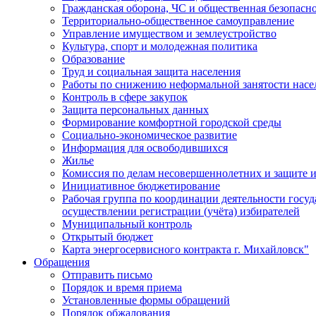
Гражданская оборона, ЧС и общественная безопасн
Территориально-общественное самоуправление
Управление имуществом и землеустройство
Культура, спорт и молодежная политика
Образование
Труд и социальная защита населения
Работы по снижению неформальной занятости насе
Контроль в сфере закупок
Защита персональных данных
Формирование комфортной городской среды
Социально-экономическое развитие
Информация для освободившихся
Жилье
Комиссия по делам несовершеннолетних и защите и
Инициативное бюджетирование
Рабочая группа по координации деятельности госу
осуществлении регистрации (учёта) избирателей
Муниципальный контроль
Открытый бюджет
Карта энергосервисного контракта г. Михайловск"
Обращения
Отправить письмо
Порядок и время приема
Установленные формы обращений
Порядок обжалования