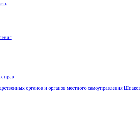
ость
ления
х прав
дарственных органов и органов местного самоуправления Шпако