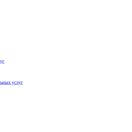
уг
ьных услуг