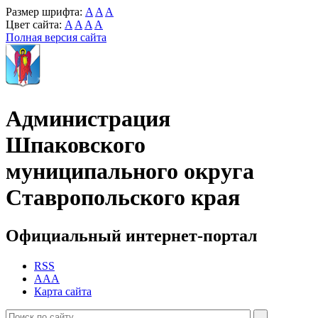
Размер шрифта:
A
A
A
Цвет сайта:
A
A
A
A
Полная версия сайта
Администрация
Шпаковского
муниципального округа
Ставропольского края
Официальный интернет-портал
RSS
AAA
Карта сайта