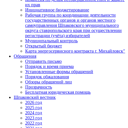
их прав
Инициативное бюджетирование
Рабочая группа по координации деятельности
государственных органов и органов местного
самоуправления Шпаковского муниципального
округа ставропольского края при осуществлении
регистрации (учёта) избирателей
Муниципальный контроль
Открытый бюджет
Карта энергосервисного контракта г. Михайловск"
Обращения
Отправить письмо
Порядок и время приема
Установленные формы обращений
Порядок обжалования
Обзоры обращений лиц
Прозрачность
Бесплатная юридическая помощь
Шпаковский вестник
2026 год
2025 год
2024 год
2023 год
2022 год