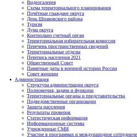
Видеогалерея
Схема территориального планирования
Почётные граждане округа
День Шпаковского района
Туризм
Дума округа
Контрольно счетный орган
Территориальная избирательная комиссия
Перечень пространственных сведений
Территориальные отделы
Перепись населения 2021
Общественный Совет
Памятные даты в военной истории России
Совет женщин
Администрация
Структура администрации округа
Полномочия, задачи и функции
Территориальные органы и представительства
Подведомственные организации
Защита населения
Результаты проверок
Статистическая информация
Информационные системы
Учрежденные СМИ
Участие в программах и международное сотруднич