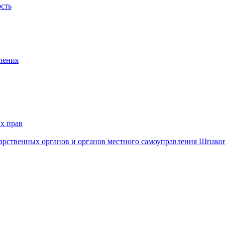
ость
ления
х прав
дарственных органов и органов местного самоуправления Шпако