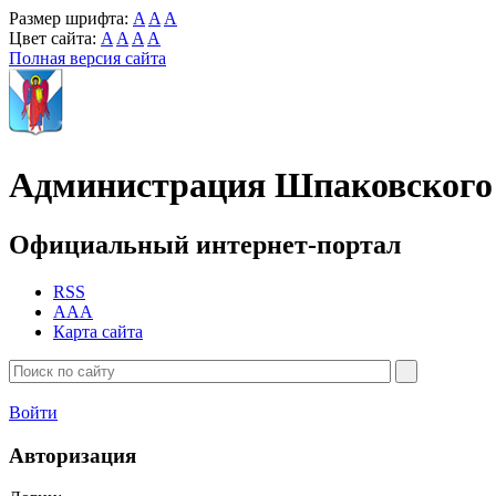
Размер шрифта:
A
A
A
Цвет сайта:
A
A
A
A
Полная версия сайта
Администрация Шпаковского 
Официальный интернет-портал
RSS
AAA
Карта сайта
Войти
Авторизация