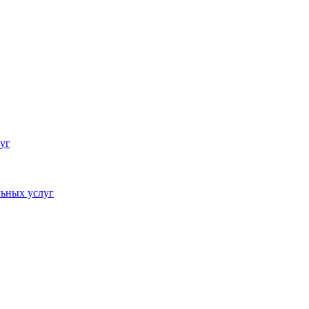
уг
ьных услуг