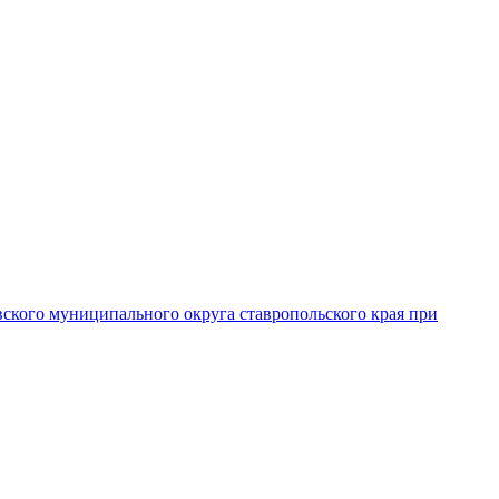
вского муниципального округа ставропольского края при