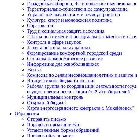
Гражданская оборона, ЧС и общественная безопасн
Территориально-общественное самоуправление
Управление имуществом и землеустройство
Культура, спорт и молодежная политика
Образование
Труд и социальная защита населения
Работы по снижению неформальной занятости насе
Контроль в сфере закупок
Защита персональных данных
Формирование комфортной городской среды
Социально-экономическое развитие
Информация для освободившихся
Жилье
Комиссия по делам несовершеннолетних и защите и
Инициативное бюджетирование
Рабочая группа по координации деятельности госу
осуществлении регистрации (учёта) избирателей
Муниципальный контроль
Открытый бюджет
Карта энергосервисного контракта г. Михайловск"
Обращения
Отправить письмо
Порядок и время приема
Установленные формы обращений
Порядок обжалования