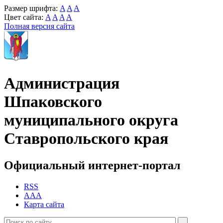
Размер шрифта:
A
A
A
Цвет сайта:
A
A
A
A
Полная версия сайта
Администрация
Шпаковского
муниципального округа
Ставропольского края
Официальный интернет-портал
RSS
AAA
Карта сайта