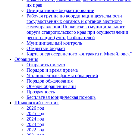
их прав
Инициативное бюджетирование
Рабочая группа по координации деятельности
государственных органов и органов местного
самоуправления Шпаковского муниципального
округа ставропольского края при осуществлении
регистрации (учёта) избирателей
Муниципальный контроль
Открытый бюджет
Карта энергосервисного контракта г. Михайловск"
Обращения
Отправить письмо
Порядок и время приема
Установленные формы обращений
Порядок обжалования
Обзоры обращений лиц
Прозрачность
Бесплатная юридическая помощь
Шпаковский вестник
2026 год
2025 год
2024 год
2023 год
2022 год