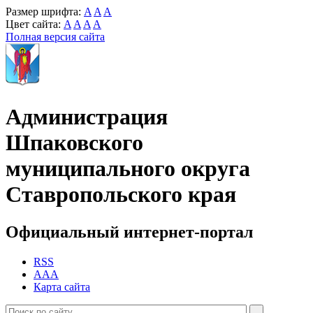
Размер шрифта:
A
A
A
Цвет сайта:
A
A
A
A
Полная версия сайта
Администрация
Шпаковского
муниципального округа
Ставропольского края
Официальный интернет-портал
RSS
AAA
Карта сайта