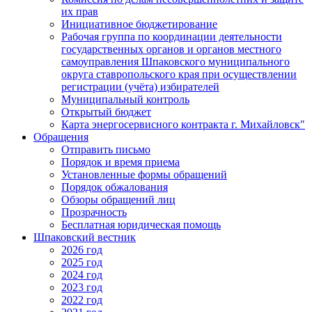
их прав
Инициативное бюджетирование
Рабочая группа по координации деятельности
государственных органов и органов местного
самоуправления Шпаковского муниципального
округа ставропольского края при осуществлении
регистрации (учёта) избирателей
Муниципальный контроль
Открытый бюджет
Карта энергосервисного контракта г. Михайловск"
Обращения
Отправить письмо
Порядок и время приема
Установленные формы обращений
Порядок обжалования
Обзоры обращений лиц
Прозрачность
Бесплатная юридическая помощь
Шпаковский вестник
2026 год
2025 год
2024 год
2023 год
2022 год