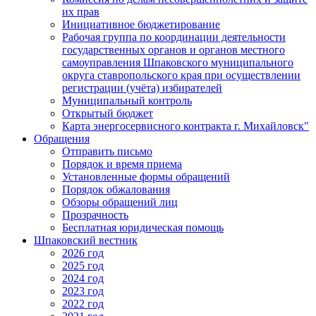
их прав
Инициативное бюджетирование
Рабочая группа по координации деятельности
государственных органов и органов местного
самоуправления Шпаковского муниципального
округа ставропольского края при осуществлении
регистрации (учёта) избирателей
Муниципальный контроль
Открытый бюджет
Карта энергосервисного контракта г. Михайловск"
Обращения
Отправить письмо
Порядок и время приема
Установленные формы обращений
Порядок обжалования
Обзоры обращений лиц
Прозрачность
Бесплатная юридическая помощь
Шпаковский вестник
2026 год
2025 год
2024 год
2023 год
2022 год