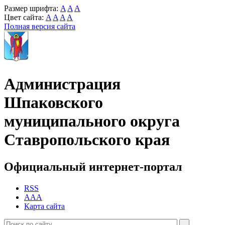
Размер шрифта:
A
A
A
Цвет сайта:
A
A
A
A
Полная версия сайта
Администрация
Шпаковского
муниципального округа
Ставропольского края
Официальный интернет-портал
RSS
AAA
Карта сайта