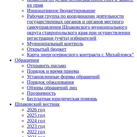
их прав
Инициативное бюджетирование
Рабочая группа по координации деятельности
государственных органов и органов местного
самоуправления Шпаковского муниципального
округа ставропольского края при осуществлении
регистрации (учёта) избирателей
Муниципальный контроль
Открытый бюджет
Карта энергосервисного контракта г. Михайловск"
Обращения
Отправить письмо
Порядок и время приема
Установленные формы обращений
Порядок обжалования
Обзоры обращений лиц
Прозрачность
Бесплатная юридическая помощь
Шпаковский вестник
2026 год
2025 год
2024 год
2023 год
2022 год