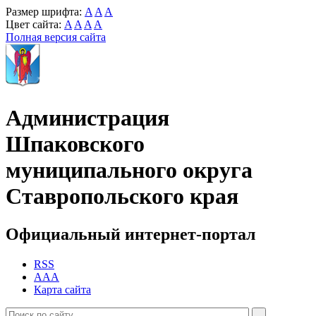
Размер шрифта:
A
A
A
Цвет сайта:
A
A
A
A
Полная версия сайта
Администрация
Шпаковского
муниципального округа
Ставропольского края
Официальный интернет-портал
RSS
AAA
Карта сайта