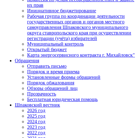
их прав
Инициативное бюджетирование
Рабочая группа по координации деятельности
государственных органов и органов местного
самоуправления Шпаковского муниципального
округа ставропольского края при осуществлении
регистрации (учёта) избирателей
Муниципальный контроль
Открытый бюджет
Карта энергосервисного контракта г. Михайловск"
Обращения
Отправить письмо
Порядок и время приема
Установленные формы обращений
Порядок обжалования
Обзоры обращений лиц
Прозрачность
Бесплатная юридическая помощь
Шпаковский вестник
2026 год
2025 год
2024 год
2023 год
2022 год