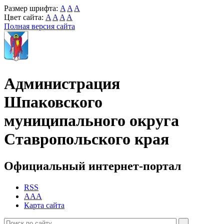
Размер шрифта:
A
A
A
Цвет сайта:
A
A
A
A
Полная версия сайта
Администрация
Шпаковского
муниципального округа
Ставропольского края
Официальный интернет-портал
RSS
AAA
Карта сайта