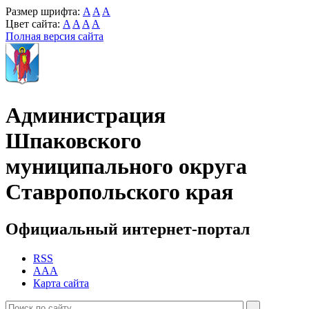
Размер шрифта:
A
A
A
Цвет сайта:
A
A
A
A
Полная версия сайта
Администрация
Шпаковского
муниципального округа
Ставропольского края
Официальный интернет-портал
RSS
AAA
Карта сайта