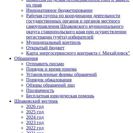
их прав
Инициативное бюджетирование
Рабочая группа по координации деятельности
государственных органов и органов местного
самоуправления Шпаковского муниципального
округа ставропольского края при осуществлении
регистрации (учёта) избирателей
Муниципальный контроль
Открытый бюджет
Карта энергосервисного контракта г. Михайловск"
Обращения
Отправить письмо
Порядок и время приема
Установленные формы обращений
Порядок обжалования
Обзоры обращений лиц
Прозрачность
Бесплатная юридическая помощь
Шпаковский вестник
2026 год
2025 год
2024 год
2023 год
2022 год