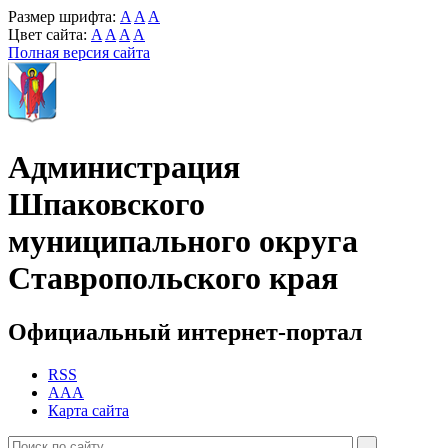
Размер шрифта:
A
A
A
Цвет сайта:
A
A
A
A
Полная версия сайта
Администрация
Шпаковского
муниципального округа
Ставропольского края
Официальный интернет-портал
RSS
AAA
Карта сайта