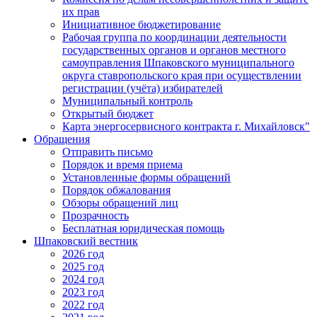
их прав
Инициативное бюджетирование
Рабочая группа по координации деятельности
государственных органов и органов местного
самоуправления Шпаковского муниципального
округа ставропольского края при осуществлении
регистрации (учёта) избирателей
Муниципальный контроль
Открытый бюджет
Карта энергосервисного контракта г. Михайловск"
Обращения
Отправить письмо
Порядок и время приема
Установленные формы обращений
Порядок обжалования
Обзоры обращений лиц
Прозрачность
Бесплатная юридическая помощь
Шпаковский вестник
2026 год
2025 год
2024 год
2023 год
2022 год