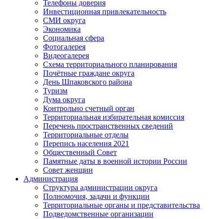
Телефоны доверия
Инвестиционная привлекательность
СМИ округа
Экономика
Социальная сфера
Фотогалерея
Видеогалерея
Схема территориального планирования
Почётные граждане округа
День Шпаковского района
Туризм
Дума округа
Контрольно счетный орган
Территориальная избирательная комиссия
Перечень пространственных сведений
Территориальные отделы
Перепись населения 2021
Общественный Совет
Памятные даты в военной истории России
Совет женщин
Администрация
Структура администрации округа
Полномочия, задачи и функции
Территориальные органы и представительства
Подведомственные организации