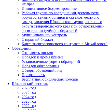
их прав
Инициативное бюджетирование
Рабочая группа по координации деятельности
государственных органов и органов местного
самоуправления Шпаковского муниципального
округа ставропольского края при осуществлении
регистрации (учёта) избирателей
Муниципальный контроль
Открытый бюджет
Карта энергосервисного контракта г. Михайловск"
Обращения
Отправить письмо
Порядок и время приема
Установленные формы обращений
Порядок обжалования
Обзоры обращений лиц
Прозрачность
Бесплатная юридическая помощь
Шпаковский вестник
2026 год
2025 год
2024 год
2023 год
2022 год