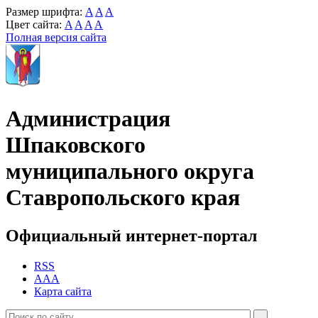
Размер шрифта:
A
A
A
Цвет сайта:
A
A
A
A
Полная версия сайта
Администрация
Шпаковского
муниципального округа
Ставропольского края
Официальный интернет-портал
RSS
AAA
Карта сайта