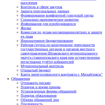
населения
Контроль в сфере закупок
Защита персональных данных
Формирование комфортной городской среды
Социально-экономическое развитие
Информация для освободившихся
Жилье
Комиссия по делам несовершеннолетних и защите
их прав
Инициативное бюджетирование
Рабочая группа по координации деятельности
государственных органов и органов местного
самоуправления Шпаковского муниципального
округа ставропольского края при осуществлении
регистрации (учёта) избирателей
Муниципальный контроль
Открытый бюджет
Карта энергосервисного контракта г. Михайловск"
Обращения
Отправить письмо
Порядок и время приема
Установленные формы обращений
Порядок обжалования
Обзоры обращений лиц
Прозрачность