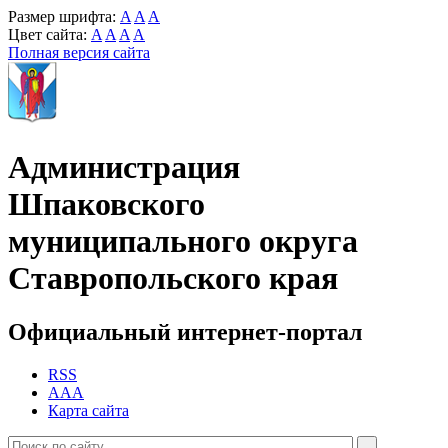
Размер шрифта:
A
A
A
Цвет сайта:
A
A
A
A
Полная версия сайта
Администрация
Шпаковского
муниципального округа
Ставропольского края
Официальный интернет-портал
RSS
AAA
Карта сайта