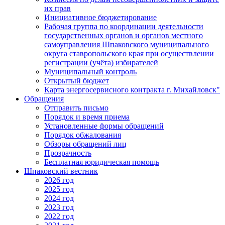
их прав
Инициативное бюджетирование
Рабочая группа по координации деятельности
государственных органов и органов местного
самоуправления Шпаковского муниципального
округа ставропольского края при осуществлении
регистрации (учёта) избирателей
Муниципальный контроль
Открытый бюджет
Карта энергосервисного контракта г. Михайловск"
Обращения
Отправить письмо
Порядок и время приема
Установленные формы обращений
Порядок обжалования
Обзоры обращений лиц
Прозрачность
Бесплатная юридическая помощь
Шпаковский вестник
2026 год
2025 год
2024 год
2023 год
2022 год