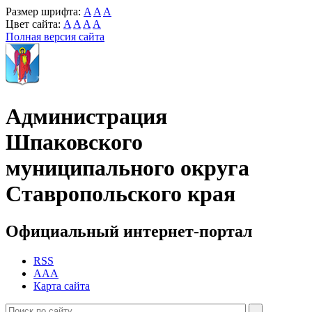
Размер шрифта:
A
A
A
Цвет сайта:
A
A
A
A
Полная версия сайта
Администрация
Шпаковского
муниципального округа
Ставропольского края
Официальный интернет-портал
RSS
AAA
Карта сайта