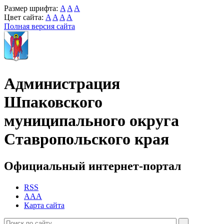
Размер шрифта:
A
A
A
Цвет сайта:
A
A
A
A
Полная версия сайта
Администрация
Шпаковского
муниципального округа
Ставропольского края
Официальный интернет-портал
RSS
AAA
Карта сайта