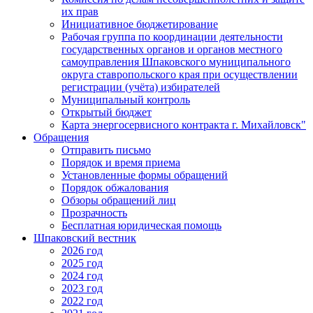
их прав
Инициативное бюджетирование
Рабочая группа по координации деятельности
государственных органов и органов местного
самоуправления Шпаковского муниципального
округа ставропольского края при осуществлении
регистрации (учёта) избирателей
Муниципальный контроль
Открытый бюджет
Карта энергосервисного контракта г. Михайловск"
Обращения
Отправить письмо
Порядок и время приема
Установленные формы обращений
Порядок обжалования
Обзоры обращений лиц
Прозрачность
Бесплатная юридическая помощь
Шпаковский вестник
2026 год
2025 год
2024 год
2023 год
2022 год