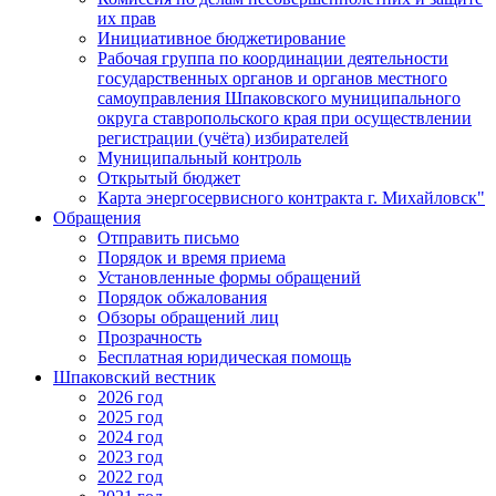
их прав
Инициативное бюджетирование
Рабочая группа по координации деятельности
государственных органов и органов местного
самоуправления Шпаковского муниципального
округа ставропольского края при осуществлении
регистрации (учёта) избирателей
Муниципальный контроль
Открытый бюджет
Карта энергосервисного контракта г. Михайловск"
Обращения
Отправить письмо
Порядок и время приема
Установленные формы обращений
Порядок обжалования
Обзоры обращений лиц
Прозрачность
Бесплатная юридическая помощь
Шпаковский вестник
2026 год
2025 год
2024 год
2023 год
2022 год