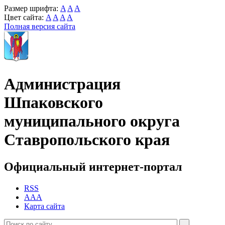
Размер шрифта:
A
A
A
Цвет сайта:
A
A
A
A
Полная версия сайта
Администрация
Шпаковского
муниципального округа
Ставропольского края
Официальный интернет-портал
RSS
AAA
Карта сайта