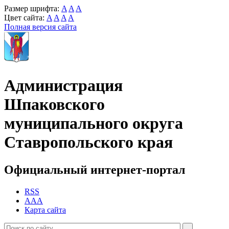
Размер шрифта:
A
A
A
Цвет сайта:
A
A
A
A
Полная версия сайта
Администрация
Шпаковского
муниципального округа
Ставропольского края
Официальный интернет-портал
RSS
AAA
Карта сайта