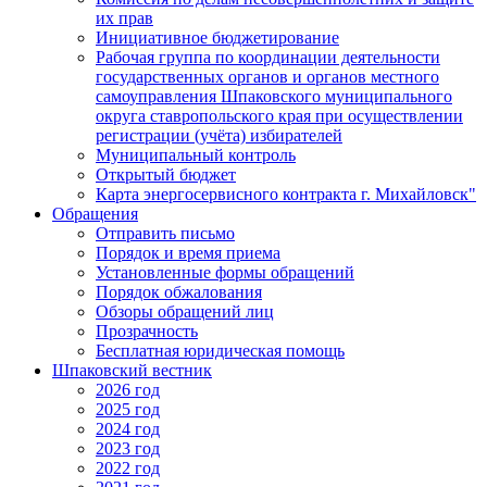
их прав
Инициативное бюджетирование
Рабочая группа по координации деятельности
государственных органов и органов местного
самоуправления Шпаковского муниципального
округа ставропольского края при осуществлении
регистрации (учёта) избирателей
Муниципальный контроль
Открытый бюджет
Карта энергосервисного контракта г. Михайловск"
Обращения
Отправить письмо
Порядок и время приема
Установленные формы обращений
Порядок обжалования
Обзоры обращений лиц
Прозрачность
Бесплатная юридическая помощь
Шпаковский вестник
2026 год
2025 год
2024 год
2023 год
2022 год