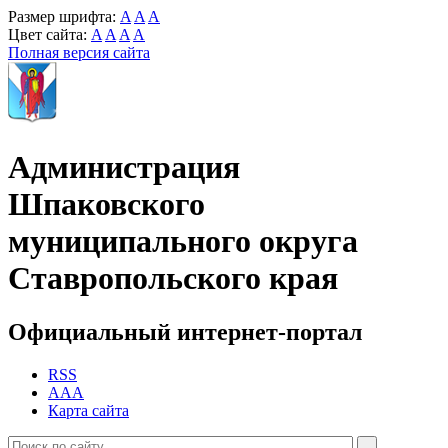
Размер шрифта:
A
A
A
Цвет сайта:
A
A
A
A
Полная версия сайта
Администрация
Шпаковского
муниципального округа
Ставропольского края
Официальный интернет-портал
RSS
AAA
Карта сайта