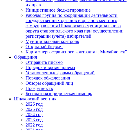
их прав
Инициативное бюджетирование
Рабочая группа по координации деятельности
государственных органов и органов местного
самоуправления Шпаковского муниципального
округа ставропольского края при осуществлении
регистрации (учёта) избирателей
Муниципальный контроль
Открытый бюджет
Карта энергосервисного контракта г. Михайловск"
Обращения
Отправить письмо
Порядок и время приема
Установленные формы обращений
Порядок обжалования
Обзоры обращений лиц
Прозрачность
Бесплатная юридическая помощь
Шпаковский вестник
2026 год
2025 год
2024 год
2023 год
2022 год