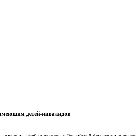
 имеющим детей-инвалидов
й, имеющих детей-инвалидов, в Российской Федерации определ