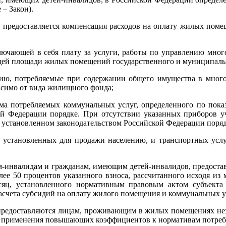
– Закон).
, предоставляется компенсация расходов на оплату жилых пом
лючающей в себя плату за услуги, работы по управлению мно
бщей площади жилых помещений государственного и муниципал
гию, потребляемые при содержании общего имущества в много
исимо от вида жилищного фонда;
ема потребляемых коммунальных услуг, определенного по показ
й Федерации порядке. При отсутствии указанных приборов уч
 установленном законодательством Российской Федерации поряд
, установленных для продажи населению, и транспортных услу
тям-инвалидам и гражданам, имеющим детей-инвалидов, предостав
ее 50 процентов указанного взноса, рассчитанного исходя из
ц, установленного нормативным правовым актом субъекта Р
счета субсидий на оплату жилого помещения и коммунальных у
предоставляются лицам, проживающим в жилых помещениях неза
и применения повышающих коэффициентов к нормативам потреб