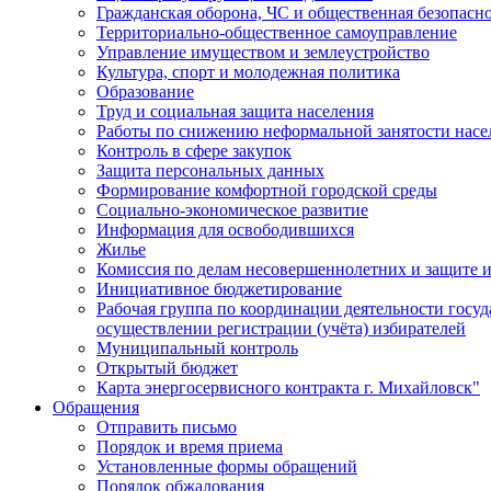
Гражданская оборона, ЧС и общественная безопасн
Территориально-общественное самоуправление
Управление имуществом и землеустройство
Культура, спорт и молодежная политика
Образование
Труд и социальная защита населения
Работы по снижению неформальной занятости насе
Контроль в сфере закупок
Защита персональных данных
Формирование комфортной городской среды
Социально-экономическое развитие
Информация для освободившихся
Жилье
Комиссия по делам несовершеннолетних и защите и
Инициативное бюджетирование
Рабочая группа по координации деятельности госу
осуществлении регистрации (учёта) избирателей
Муниципальный контроль
Открытый бюджет
Карта энергосервисного контракта г. Михайловск"
Обращения
Отправить письмо
Порядок и время приема
Установленные формы обращений
Порядок обжалования