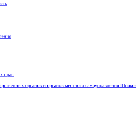
ость
ления
х прав
дарственных органов и органов местного самоуправления Шпако