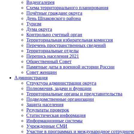
Видеогалерея
Схема территориального планирования
Почётные граждане округа
День Шпаковского района
Туризм
Дума округа
Контрольно счетный орган
Территориальная избирательная комиссия
Перечень пространственных сведений
Территориальные отделы
Перепись населения 2021
Общественный Совет
Памятные даты в военной истории России
Совет женщин
Администрация
Структура администрации округа
Полномочия, задачи и функции
Территориальные органы и представительства
Подведомственные организации
Защита населения
Результаты проверок
Статистическая информация
Информационные системы
Учрежденные СМИ
Участие в программах и международное сотруднич