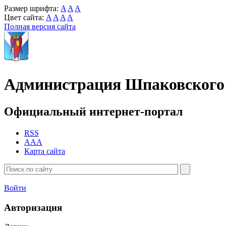
Размер шрифта:
A
A
A
Цвет сайта:
A
A
A
A
Полная версия сайта
Администрация Шпаковского 
Официальный интернет-портал
RSS
AAA
Карта сайта
Войти
Авторизация