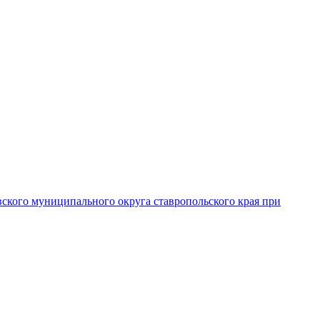
вского муниципального округа ставропольского края при