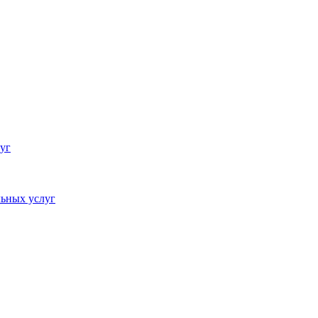
уг
ьных услуг