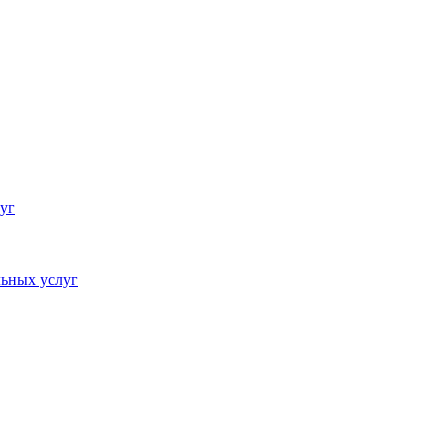
уг
ьных услуг