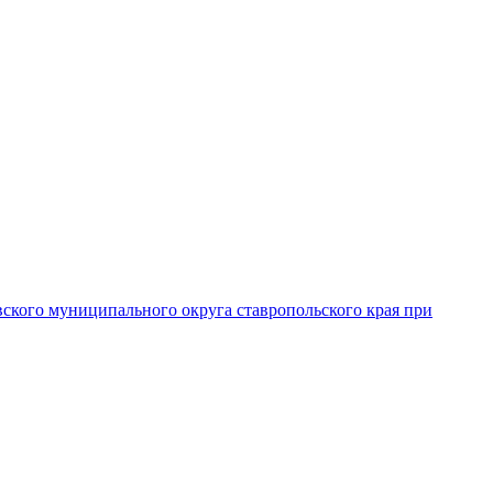
вского муниципального округа ставропольского края при