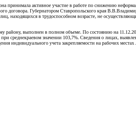
на принимала активное участие в работе по снижению неформал
вого договора. Губернатором Ставропольского края В.В.Владим
иц, находящихся в трудоспособном возрасте, не осуществляющи
у району, выполнен в полном объеме. По состоянию на 11.12.20
ля при среднекраевом значении 103,7%. Сведения о лицах, выяв
едения индивидуального учета закрепляемости на рабочих места