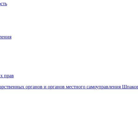
ость
ления
х прав
дарственных органов и органов местного самоуправления Шпако