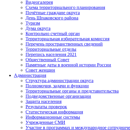
Видеогалерея
Схема территориального планирования
Почётные граждане округа
День Шпаковского района
Туризм
Дума округа
Контрольно счетный орган
Территориальная избирательная комиссия
Перечень пространственных сведений
Территориальные отделы
Перепись населения 2021
Общественный Совет
Памятные даты в военной истории России
Совет женщин
Администрация
Структура администрации округа
Полномочия, задачи и функции
Территориальные органы и представительства
Подведомственные организации
Защита населения
Результаты проверок
Статистическая информация
Информационные системы
Учрежденные СМИ
Участие в программах и международное сотруднич