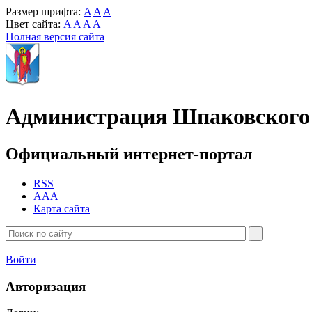
Размер шрифта:
A
A
A
Цвет сайта:
A
A
A
A
Полная версия сайта
Администрация Шпаковского 
Официальный интернет-портал
RSS
AAA
Карта сайта
Войти
Авторизация