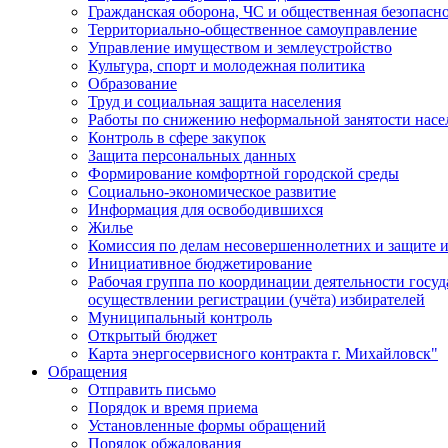
Гражданская оборона, ЧС и общественная безопасн
Территориально-общественное самоуправление
Управление имуществом и землеустройство
Культура, спорт и молодежная политика
Образование
Труд и социальная защита населения
Работы по снижению неформальной занятости насе
Контроль в сфере закупок
Защита персональных данных
Формирование комфортной городской среды
Социально-экономическое развитие
Информация для освободившихся
Жилье
Комиссия по делам несовершеннолетних и защите и
Инициативное бюджетирование
Рабочая группа по координации деятельности госу
осуществлении регистрации (учёта) избирателей
Муниципальный контроль
Открытый бюджет
Карта энергосервисного контракта г. Михайловск"
Обращения
Отправить письмо
Порядок и время приема
Установленные формы обращений
Порядок обжалования