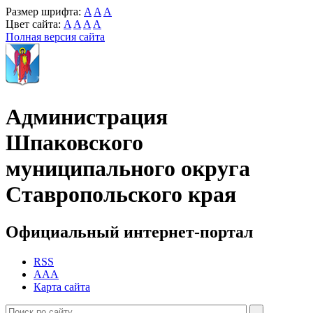
Размер шрифта:
A
A
A
Цвет сайта:
A
A
A
A
Полная версия сайта
Администрация
Шпаковского
муниципального округа
Ставропольского края
Официальный интернет-портал
RSS
AAA
Карта сайта