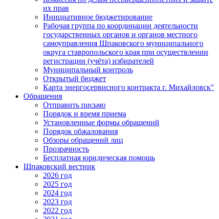
их прав
Инициативное бюджетирование
Рабочая группа по координации деятельности
государственных органов и органов местного
самоуправления Шпаковского муниципального
округа ставропольского края при осуществлении
регистрации (учёта) избирателей
Муниципальный контроль
Открытый бюджет
Карта энергосервисного контракта г. Михайловск"
Обращения
Отправить письмо
Порядок и время приема
Установленные формы обращений
Порядок обжалования
Обзоры обращений лиц
Прозрачность
Бесплатная юридическая помощь
Шпаковский вестник
2026 год
2025 год
2024 год
2023 год
2022 год