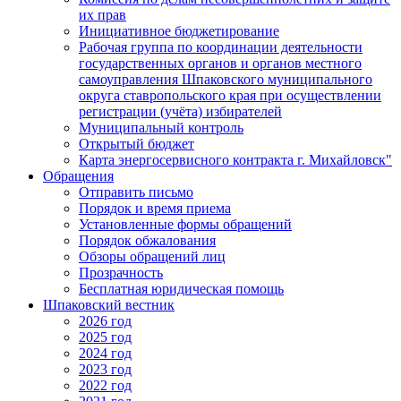
их прав
Инициативное бюджетирование
Рабочая группа по координации деятельности
государственных органов и органов местного
самоуправления Шпаковского муниципального
округа ставропольского края при осуществлении
регистрации (учёта) избирателей
Муниципальный контроль
Открытый бюджет
Карта энергосервисного контракта г. Михайловск"
Обращения
Отправить письмо
Порядок и время приема
Установленные формы обращений
Порядок обжалования
Обзоры обращений лиц
Прозрачность
Бесплатная юридическая помощь
Шпаковский вестник
2026 год
2025 год
2024 год
2023 год
2022 год