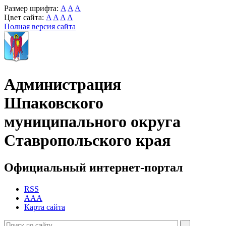
Размер шрифта:
A
A
A
Цвет сайта:
A
A
A
A
Полная версия сайта
Администрация
Шпаковского
муниципального округа
Ставропольского края
Официальный интернет-портал
RSS
AAA
Карта сайта