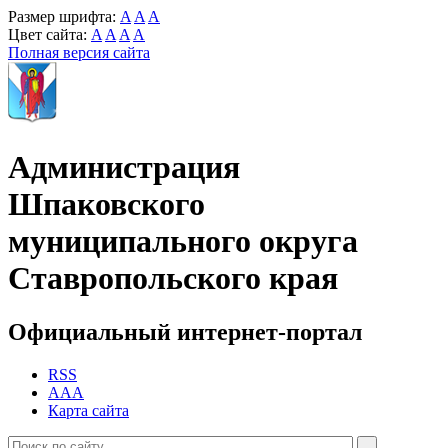
Размер шрифта:
A
A
A
Цвет сайта:
A
A
A
A
Полная версия сайта
Администрация
Шпаковского
муниципального округа
Ставропольского края
Официальный интернет-портал
RSS
AAA
Карта сайта