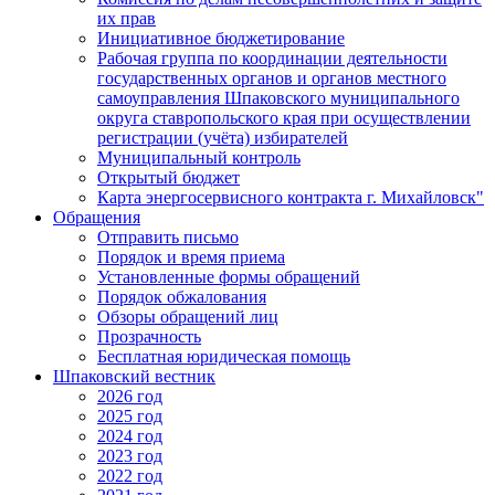
их прав
Инициативное бюджетирование
Рабочая группа по координации деятельности
государственных органов и органов местного
самоуправления Шпаковского муниципального
округа ставропольского края при осуществлении
регистрации (учёта) избирателей
Муниципальный контроль
Открытый бюджет
Карта энергосервисного контракта г. Михайловск"
Обращения
Отправить письмо
Порядок и время приема
Установленные формы обращений
Порядок обжалования
Обзоры обращений лиц
Прозрачность
Бесплатная юридическая помощь
Шпаковский вестник
2026 год
2025 год
2024 год
2023 год
2022 год