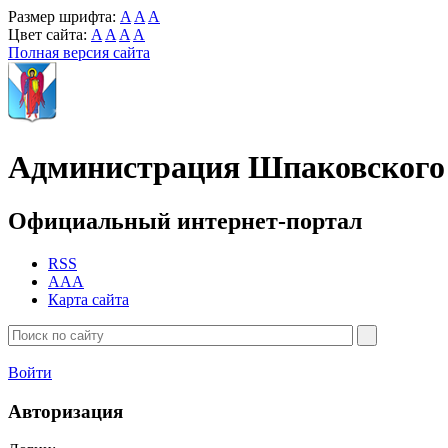
Размер шрифта:
A
A
A
Цвет сайта:
A
A
A
A
Полная версия сайта
Администрация Шпаковского 
Официальный интернет-портал
RSS
AAA
Карта сайта
Войти
Авторизация