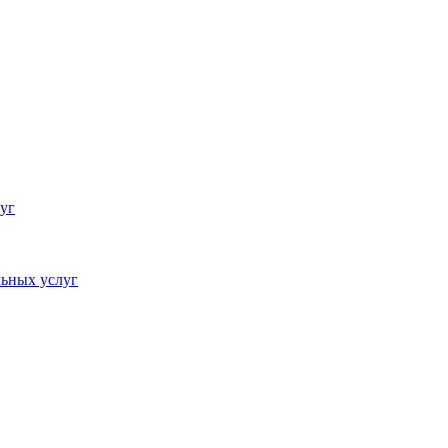
уг
ьных услуг