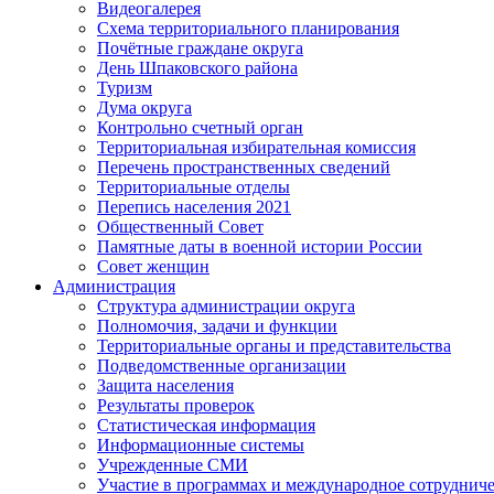
Видеогалерея
Схема территориального планирования
Почётные граждане округа
День Шпаковского района
Туризм
Дума округа
Контрольно счетный орган
Территориальная избирательная комиссия
Перечень пространственных сведений
Территориальные отделы
Перепись населения 2021
Общественный Совет
Памятные даты в военной истории России
Совет женщин
Администрация
Структура администрации округа
Полномочия, задачи и функции
Территориальные органы и представительства
Подведомственные организации
Защита населения
Результаты проверок
Статистическая информация
Информационные системы
Учрежденные СМИ
Участие в программах и международное сотруднич