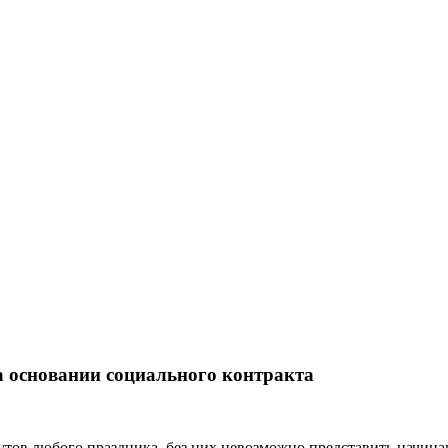
а основании социального контракта
утов любого праздника, без них невозможно представить начин