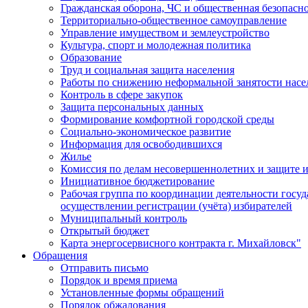
Гражданская оборона, ЧС и общественная безопасн
Территориально-общественное самоуправление
Управление имуществом и землеустройство
Культура, спорт и молодежная политика
Образование
Труд и социальная защита населения
Работы по снижению неформальной занятости насе
Контроль в сфере закупок
Защита персональных данных
Формирование комфортной городской среды
Социально-экономическое развитие
Информация для освободившихся
Жилье
Комиссия по делам несовершеннолетних и защите и
Инициативное бюджетирование
Рабочая группа по координации деятельности госу
осуществлении регистрации (учёта) избирателей
Муниципальный контроль
Открытый бюджет
Карта энергосервисного контракта г. Михайловск"
Обращения
Отправить письмо
Порядок и время приема
Установленные формы обращений
Порядок обжалования