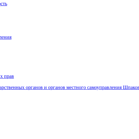
ость
ления
х прав
дарственных органов и органов местного самоуправления Шпако