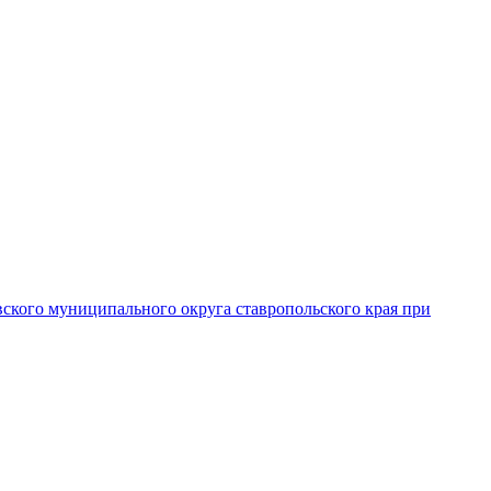
вского муниципального округа ставропольского края при