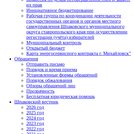
их прав
Инициативное бюджетирование
Рабочая группа по координации деятельности
государственных органов и органов местного
самоуправления Шпаковского муниципального
округа ставропольского края при осуществлении
регистрации (учёта) избирателей
Муниципальный контроль
Открытый бюджет
Карта энергосервисного контракта г. Михайловск"
Обращения
Отправить письмо
Порядок и время приема
Установленные формы обращений
Порядок обжалования
Обзоры обращений лиц
Прозрачность
Бесплатная юридическая помощь
Шпаковский вестник
2026 год
2025 год
2024 год
2023 год
2022 год