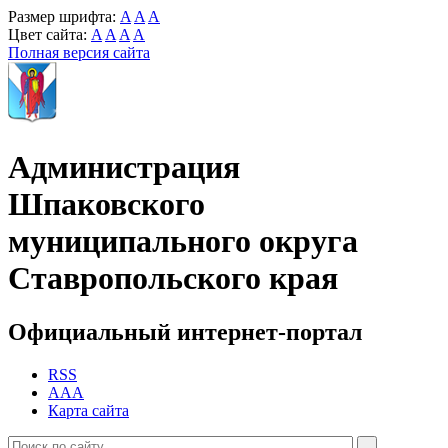
Размер шрифта:
A
A
A
Цвет сайта:
A
A
A
A
Полная версия сайта
Администрация
Шпаковского
муниципального округа
Ставропольского края
Официальный интернет-портал
RSS
AAA
Карта сайта