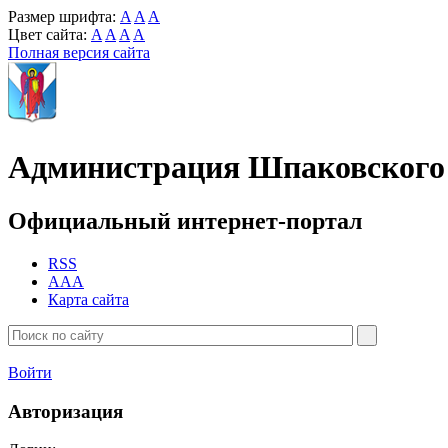
Размер шрифта:
A
A
A
Цвет сайта:
A
A
A
A
Полная версия сайта
Администрация Шпаковского 
Официальный интернет-портал
RSS
AAA
Карта сайта
Войти
Авторизация