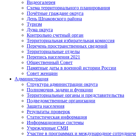
Видеогалерея
Схема территориального планирования
Почётные граждане округа
День Шпаковского района
Туризм
Дума округа
Контрольно счетный орган
Территориальная избирательная комиссия
Перечень пространственных сведений
Территориальные отделы
Перепись населения 2021
Общественный Совет
Памятные даты в военной истории России
Совет женщин
Администрация
Структура администрации округа
Полномочия, задачи и функции
Территориальные органы и представительства
Подведомственные организации
Защита населения
Результаты проверок
Статистическая информация
Информационные системы
Учрежденные СМИ
Участие в программах и международное сотруднич