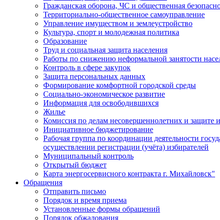
Гражданская оборона, ЧС и общественная безопасн
Территориально-общественное самоуправление
Управление имуществом и землеустройство
Культура, спорт и молодежная политика
Образование
Труд и социальная защита населения
Работы по снижению неформальной занятости насе
Контроль в сфере закупок
Защита персональных данных
Формирование комфортной городской среды
Социально-экономическое развитие
Информация для освободившихся
Жилье
Комиссия по делам несовершеннолетних и защите и
Инициативное бюджетирование
Рабочая группа по координации деятельности госу
осуществлении регистрации (учёта) избирателей
Муниципальный контроль
Открытый бюджет
Карта энергосервисного контракта г. Михайловск"
Обращения
Отправить письмо
Порядок и время приема
Установленные формы обращений
Порядок обжалования