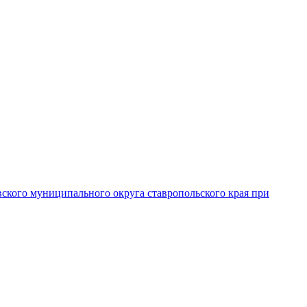
вского муниципального округа ставропольского края при