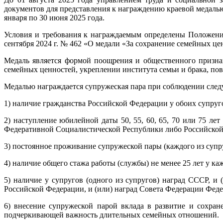
документов для представления к награждению краевой медалью
января по 30 июня 2025 года.
Условия и требования к награждаемым определены Положени
сентября 2024 г. № 462 «О медали «За сохранение семейных це
Медаль является формой поощрения и общественного призна
семейных ценностей, укреплении института семьи и брака, п
Медалью награждается супружеская пара при соблюдении сле
1) наличие гражданства Российской Федерации у обоих супругов
2) наступление юбилейной даты 50, 55, 60, 65, 70 или 75 ле
Федеративной Социалистической Республики либо Российской
3) постоянное проживание супружеской пары (каждого из супру
4) наличие общего стажа работы (службы) не менее 25 лет у ка
5) наличие у супругов (одного из супругов) наград СССР, и
Российской Федерации, и (или) наград Совета Федерации Феде
6) внесение супружеской парой вклада в развитие и сохра
подчеркивающей важность длительных семейных отношений.