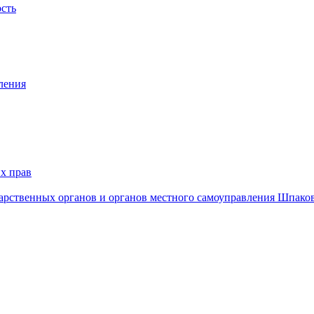
ость
ления
х прав
дарственных органов и органов местного самоуправления Шпако