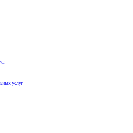
уг
ьных услуг