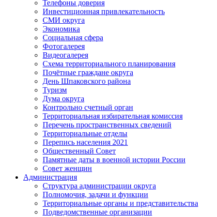
Телефоны доверия
Инвестиционная привлекательность
СМИ округа
Экономика
Социальная сфера
Фотогалерея
Видеогалерея
Схема территориального планирования
Почётные граждане округа
День Шпаковского района
Туризм
Дума округа
Контрольно счетный орган
Территориальная избирательная комиссия
Перечень пространственных сведений
Территориальные отделы
Перепись населения 2021
Общественный Совет
Памятные даты в военной истории России
Совет женщин
Администрация
Структура администрации округа
Полномочия, задачи и функции
Территориальные органы и представительства
Подведомственные организации