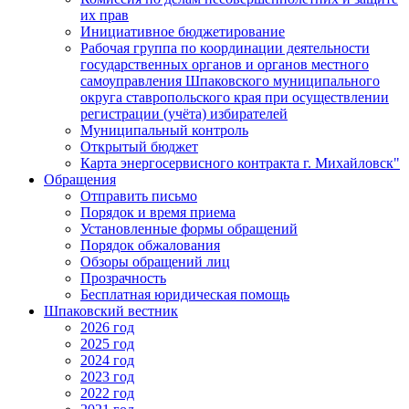
их прав
Инициативное бюджетирование
Рабочая группа по координации деятельности
государственных органов и органов местного
самоуправления Шпаковского муниципального
округа ставропольского края при осуществлении
регистрации (учёта) избирателей
Муниципальный контроль
Открытый бюджет
Карта энергосервисного контракта г. Михайловск"
Обращения
Отправить письмо
Порядок и время приема
Установленные формы обращений
Порядок обжалования
Обзоры обращений лиц
Прозрачность
Бесплатная юридическая помощь
Шпаковский вестник
2026 год
2025 год
2024 год
2023 год
2022 год