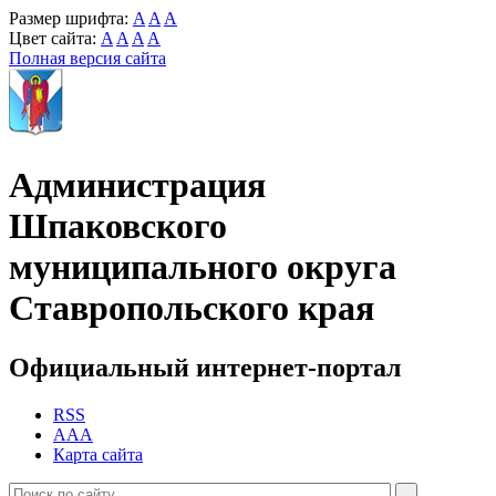
Размер шрифта:
A
A
A
Цвет сайта:
A
A
A
A
Полная версия сайта
Администрация
Шпаковского
муниципального округа
Ставропольского края
Официальный интернет-портал
RSS
AAA
Карта сайта