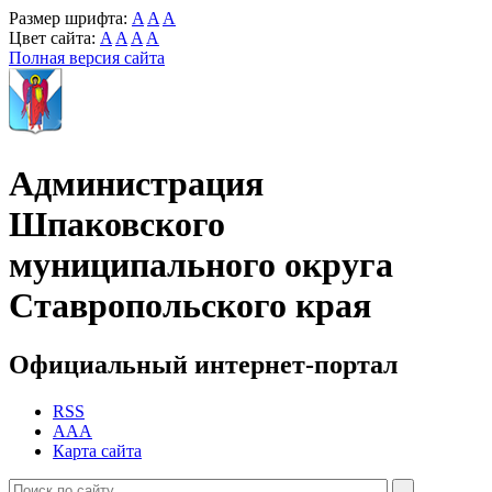
Размер шрифта:
A
A
A
Цвет сайта:
A
A
A
A
Полная версия сайта
Администрация
Шпаковского
муниципального округа
Ставропольского края
Официальный интернет-портал
RSS
AAA
Карта сайта