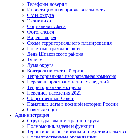
Телефоны доверия
Инвестиционная привлекательность
СМИ округа
Экономика
Социальная сфера
Фотогалерея
Видеогалерея
Схема территориального планирования
Почётные граждане округа
День Шпаковского района
Туризм
Дума округа
Контрольно счетный орган
Территориальная избирательная комиссия
Перечень пространственных сведений
Территориальные отделы
Перепись населения 2021
Общественный Совет
Памятные даты в военной истории России
Совет женщин
Администрация
Структура администрации округа
Полномочия, задачи и функции
Территориальные органы и представительства
Подведомственные организации