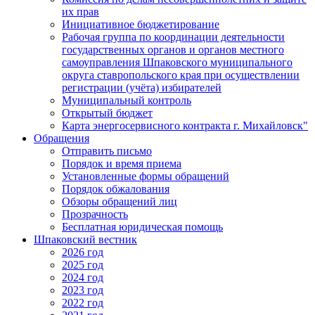
их прав
Инициативное бюджетирование
Рабочая группа по координации деятельности
государственных органов и органов местного
самоуправления Шпаковского муниципального
округа ставропольского края при осуществлении
регистрации (учёта) избирателей
Муниципальный контроль
Открытый бюджет
Карта энергосервисного контракта г. Михайловск"
Обращения
Отправить письмо
Порядок и время приема
Установленные формы обращений
Порядок обжалования
Обзоры обращений лиц
Прозрачность
Бесплатная юридическая помощь
Шпаковский вестник
2026 год
2025 год
2024 год
2023 год
2022 год