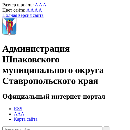
Размер шрифта:
A
A
A
Цвет сайта:
A
A
A
A
Полная версия сайта
Администрация
Шпаковского
муниципального округа
Ставропольского края
Официальный интернет-портал
RSS
AAA
Карта сайта